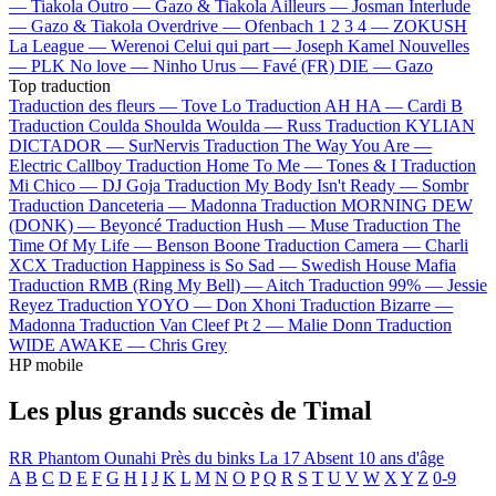
—
Tiakola
Outro —
Gazo & Tiakola
Ailleurs —
Josman
Interlude
—
Gazo & Tiakola
Overdrive —
Ofenbach
1 2 3 4 —
ZOKUSH
La League —
Werenoi
Celui qui part —
Joseph Kamel
Nouvelles
—
PLK
No love —
Ninho
Urus —
Favé (FR)
DIE —
Gazo
Top traduction
Traduction des fleurs —
Tove Lo
Traduction AH HA —
Cardi B
Traduction Coulda Shoulda Woulda —
Russ
Traduction KYLIAN
DICTADOR —
SurNervis
Traduction The Way You Are —
Electric Callboy
Traduction Home To Me —
Tones & I
Traduction
Mi Chico —
DJ Goja
Traduction My Body Isn't Ready —
Sombr
Traduction Danceteria —
Madonna
Traduction MORNING DEW
(DONK) —
Beyoncé
Traduction Hush —
Muse
Traduction The
Time Of My Life —
Benson Boone
Traduction Camera —
Charli
XCX
Traduction Happiness is So Sad —
Swedish House Mafia
Traduction RMB (Ring My Bell) —
Aitch
Traduction 99% —
Jessie
Reyez
Traduction YOYO —
Don Xhoni
Traduction Bizarre —
Madonna
Traduction Van Cleef Pt 2 —
Malie Donn
Traduction
WIDE AWAKE —
Chris Grey
HP mobile
Les plus grands succès de Timal
RR Phantom
Ounahi
Près du binks
La 17
Absent
10 ans d'âge
A
B
C
D
E
F
G
H
I
J
K
L
M
N
O
P
Q
R
S
T
U
V
W
X
Y
Z
0-9