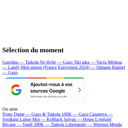
Sélection du moment
Gasolina — Tiakola
No lèche — Gazo
Tiki taka — Vacra
Médusa
— Landy
Mon amour (France Eurovision 2024) — Slimane
Rappel
— Gazo
On aime
Notre Dame —
Gazo & Tiakola
100K —
Gazo
Casanova —
Soolking
Laisse Moi —
KeBlack
Saiyan —
Heuss L'enfoiré
Bécane —
Yamê
200K —
Tiakola
Laboratoire —
Werenoi
Meuda