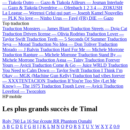
—
Tiakola
Outro —
Gazo & Tiakola
Ailleurs —
Josman
Interlude
—
Gazo & Tiakola
Overdrive —
Ofenbach
1 2 3 4 —
ZOKUSH
La League —
Werenoi
Celui qui part —
Joseph Kamel
Nouvelles
—
PLK
No love —
Ninho
Urus —
Favé (FR)
DIE —
Gazo
Top traduction
Traduction Monsters —
James Blunt
Traduction Streets —
Doja Cat
Traduction Drivers license —
Olivia Rodrigo
Traduction Lover —
Taylor Swift
Traduction Teeth —
5 Seconds Of Summer
Traduction
Seya —
Morad
Traduction No Idea —
Don Toliver
Traduction
Morado —
J Balvin
Traduction Hard For Me —
Michele Morrone
Traduction Rapture —
Michele Morrone
Traduction Stand By —
Michele Morrone
Traduction Agua —
Tainy
Traduction Forever
Yours —
Avicii
Traduction Come & Go —
Juice WRLD
Traduction
You Need to Calm Down —
Taylor Swift
Traduction I Think I’m
Okay —
MGK (Machine Gun Kelly)
Traduction bad vibes forever
—
XXXTENTACION
Traduction If You're Too Shy (Let Me
Know) —
The 1975
Traduction Tough Love —
Avicii
Traduction
Lovefool —
Twocolors
HP mobile
Les plus grands succès de Timal
Roly
760
La 16
Sur écoute
RR Phantom
Ounahi
A
B
C
D
E
F
G
H
I
J
K
L
M
N
O
P
Q
R
S
T
U
V
W
X
Y
Z
0-9