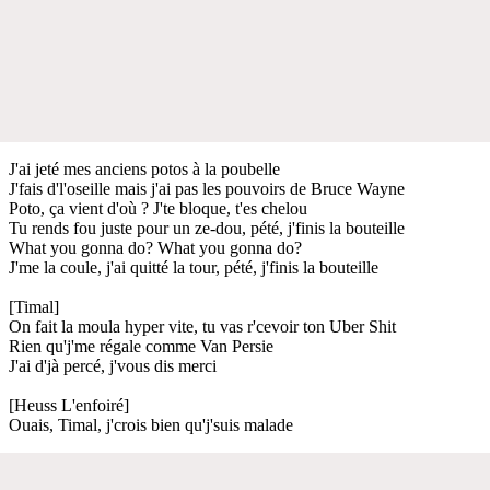
J'ai jeté mes anciens potos à la poubelle
J'fais d'l'oseille mais j'ai pas les pouvoirs de Bruce Wayne
Poto, ça vient d'où ? J'te bloque, t'es chelou
Tu rends fou juste pour un ze-dou, pété, j'finis la bouteille
What you gonna do? What you gonna do?
J'me la coule, j'ai quitté la tour, pété, j'finis la bouteille
[Timal]
On fait la moula hyper vite, tu vas r'cevoir ton Uber Shit
Rien qu'j'me régale comme Van Persie
J'ai d'jà percé, j'vous dis merci
[Heuss L'enfoiré]
Ouais, Timal, j'crois bien qu'j'suis malade