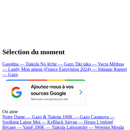
Sélection du moment
Gasolina — Tiakola
No lèche — Gazo
Tiki taka — Vacra
Médusa
— Landy
Mon amour (France Eurovision 2024) — Slimane
Rappel
— Gazo
On aime
Notre Dame —
Gazo & Tiakola
100K —
Gazo
Casanova —
Soolking
Laisse Moi —
KeBlack
Saiyan —
Heuss L'enfoiré
Bécane —
Yamê
200K —
Tiakola
Laboratoire —
Werenoi
Meuda