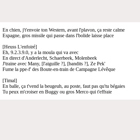
En chien, j't'envoie ton Western, avant l'plavon, ça reste calmе
Espagne, gros missile qui passe dans l'bolidе laisse place
[Heuss L'enfoiré]
Eh, 9.2.3.9.0, y a la moula qui va avec
En direct d'Anderlecht, Schaerbeek, Molenbeek
J'traine avec Many, [l'aiguille ?], [bandits ?], Ze Pek'
Fume la ppe-f' des Boute-en-train de Campagne Lévêque
[Timal]
En balle, ça t'vend la beugeuh, au poste, faut pas qu'tu bégaies
Tu peux m'croiser en Buggy ou gros Merco qui t'effraie