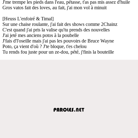
J'me trempe les pieds dans l'eau, pétasse, t'as pas mis assez d'huile
Gros vatos fait des loves, au fait, j'ai mon vol à minuit
[Heuss L'enfoiré & Timal]
Sur une chaise roulante, j'ai fait des shows comme 2Chainz
C'est quand j'ai pris la valise qu'tu prends des nouvelles
J'ai jeté mes anciens potos à la poubelle
J'fais d'l'oseille mais j'ai pas les pouvoirs de Bruce Wayne
Poto, ça vient d'où ? J'te bloque, t'es chelou
Tu rends fou juste pour un ze-dou, pété, j'finis la bouteille