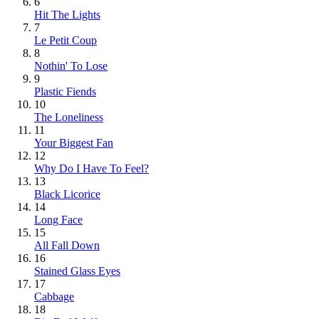
6
Hit The Lights
7
Le Petit Coup
8
Nothin' To Lose
9
Plastic Fiends
10
The Loneliness
11
Your Biggest Fan
12
Why Do I Have To Feel?
13
Black Licorice
14
Long Face
15
All Fall Down
16
Stained Glass Eyes
17
Cabbage
18