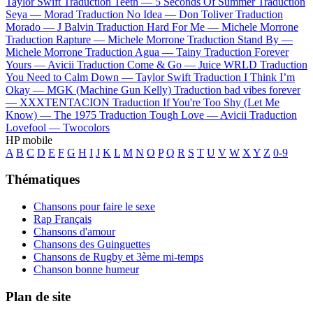
Taylor Swift
Traduction Teeth —
5 Seconds Of Summer
Traduction
Seya —
Morad
Traduction No Idea —
Don Toliver
Traduction
Morado —
J Balvin
Traduction Hard For Me —
Michele Morrone
Traduction Rapture —
Michele Morrone
Traduction Stand By —
Michele Morrone
Traduction Agua —
Tainy
Traduction Forever
Yours —
Avicii
Traduction Come & Go —
Juice WRLD
Traduction
You Need to Calm Down —
Taylor Swift
Traduction I Think I’m
Okay —
MGK (Machine Gun Kelly)
Traduction bad vibes forever
—
XXXTENTACION
Traduction If You're Too Shy (Let Me
Know) —
The 1975
Traduction Tough Love —
Avicii
Traduction
Lovefool —
Twocolors
HP mobile
A
B
C
D
E
F
G
H
I
J
K
L
M
N
O
P
Q
R
S
T
U
V
W
X
Y
Z
0-9
Thématiques
Chansons pour faire le sexe
Rap Français
Chansons d'amour
Chansons des Guinguettes
Chansons de Rugby et 3ème mi-temps
Chanson bonne humeur
Plan de site