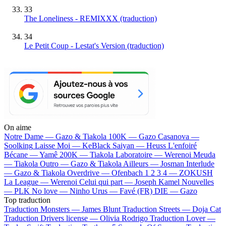
33
The Loneliness - REMIXXX (traduction)
34
Le Petit Coup - Lestat's Version (traduction)
On aime
Notre Dame —
Gazo & Tiakola
100K —
Gazo
Casanova —
Soolking
Laisse Moi —
KeBlack
Saiyan —
Heuss L'enfoiré
Bécane —
Yamê
200K —
Tiakola
Laboratoire —
Werenoi
Meuda
—
Tiakola
Outro —
Gazo & Tiakola
Ailleurs —
Josman
Interlude
—
Gazo & Tiakola
Overdrive —
Ofenbach
1 2 3 4 —
ZOKUSH
La League —
Werenoi
Celui qui part —
Joseph Kamel
Nouvelles
—
PLK
No love —
Ninho
Urus —
Favé (FR)
DIE —
Gazo
Top traduction
Traduction Monsters —
James Blunt
Traduction Streets —
Doja Cat
Traduction Drivers license —
Olivia Rodrigo
Traduction Lover —