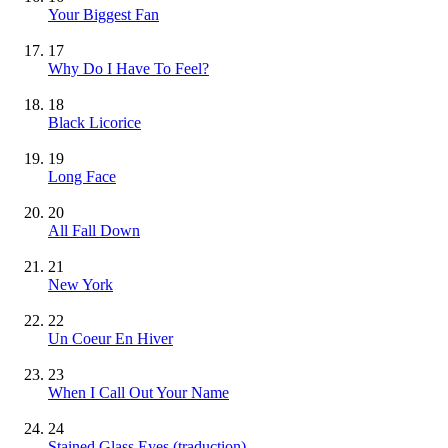
Your Biggest Fan
17
Why Do I Have To Feel?
18
Black Licorice
19
Long Face
20
All Fall Down
21
New York
22
Un Coeur En Hiver
23
When I Call Out Your Name
24
Stained Glass Eyes (traduction)