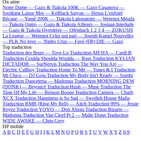
On aime
Notre Dame —
Gazo & Tiakola
100K —
Gazo
Casanova —
Soolking
Laisse Moi —
KeBlack
Saiyan —
Heuss L'enfoiré
Bécane —
Yamê
200K —
Tiakola
Laboratoire —
Werenoi
Meuda
—
Tiakola
Outro —
Gazo & Tiakola
Ailleurs —
Josman
Interlude
—
Gazo & Tiakola
Overdrive —
Ofenbach
1 2 3 4 —
ZOKUSH
La League —
Werenoi
Celui qui part —
Joseph Kamel
Nouvelles
—
PLK
No love —
Ninho
Urus —
Favé (FR)
DIE —
Gazo
Top traduction
Traduction des fleurs —
Tove Lo
Traduction AH HA —
Cardi B
Traduction Coulda Shoulda Woulda —
Russ
Traduction KYLIAN
DICTADOR —
SurNervis
Traduction The Way You Are —
Electric Callboy
Traduction Home To Me —
Tones & I
Traduction
Mi Chico —
DJ Goja
Traduction My Body Isn't Ready —
Sombr
Traduction Danceteria —
Madonna
Traduction MORNING DEW
(DONK) —
Beyoncé
Traduction Hush —
Muse
Traduction The
Time Of My Life —
Benson Boone
Traduction Camera —
Charli
XCX
Traduction Happiness is So Sad —
Swedish House Mafia
Traduction RMB (Ring My Bell) —
Aitch
Traduction 99% —
Jessie
Reyez
Traduction YOYO —
Don Xhoni
Traduction Bizarre —
Madonna
Traduction Van Cleef Pt 2 —
Malie Donn
Traduction
WIDE AWAKE —
Chris Grey
HP mobile
A
B
C
D
E
F
G
H
I
J
K
L
M
N
O
P
Q
R
S
T
U
V
W
X
Y
Z
0-9