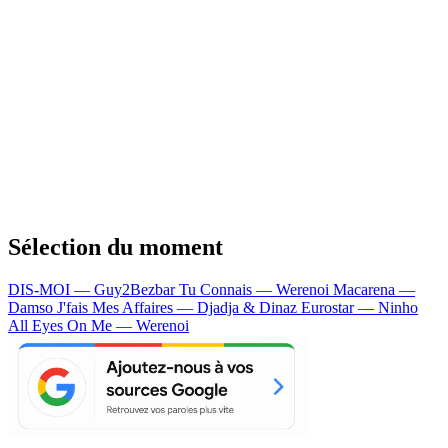
Sélection du moment
DIS-MOI — Guy2Bezbar
Tu Connais — Werenoi
Macarena —
Damso
J'fais Mes Affaires — Djadja & Dinaz
Eurostar — Ninho
All Eyes On Me — Werenoi