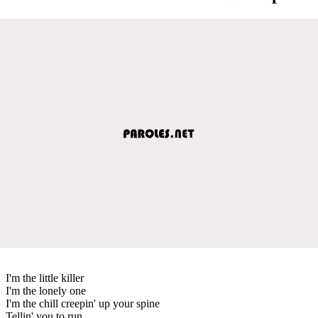
I'm the little killer
I'm the lonely one
I'm the chill creepin' up your spine
Tellin' you to run