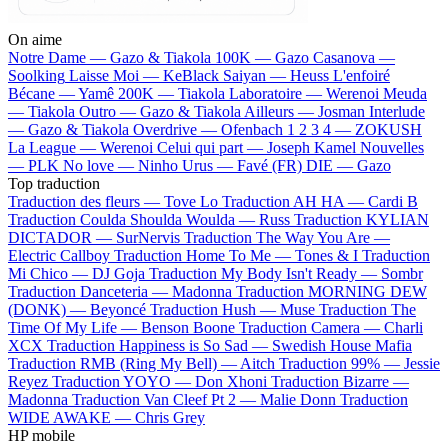
On aime
Notre Dame —
Gazo & Tiakola
100K —
Gazo
Casanova —
Soolking
Laisse Moi —
KeBlack
Saiyan —
Heuss L'enfoiré
Bécane —
Yamê
200K —
Tiakola
Laboratoire —
Werenoi
Meuda
—
Tiakola
Outro —
Gazo & Tiakola
Ailleurs —
Josman
Interlude
—
Gazo & Tiakola
Overdrive —
Ofenbach
1 2 3 4 —
ZOKUSH
La League —
Werenoi
Celui qui part —
Joseph Kamel
Nouvelles
—
PLK
No love —
Ninho
Urus —
Favé (FR)
DIE —
Gazo
Top traduction
Traduction des fleurs —
Tove Lo
Traduction AH HA —
Cardi B
Traduction Coulda Shoulda Woulda —
Russ
Traduction KYLIAN
DICTADOR —
SurNervis
Traduction The Way You Are —
Electric Callboy
Traduction Home To Me —
Tones & I
Traduction
Mi Chico —
DJ Goja
Traduction My Body Isn't Ready —
Sombr
Traduction Danceteria —
Madonna
Traduction MORNING DEW
(DONK) —
Beyoncé
Traduction Hush —
Muse
Traduction The
Time Of My Life —
Benson Boone
Traduction Camera —
Charli
XCX
Traduction Happiness is So Sad —
Swedish House Mafia
Traduction RMB (Ring My Bell) —
Aitch
Traduction 99% —
Jessie
Reyez
Traduction YOYO —
Don Xhoni
Traduction Bizarre —
Madonna
Traduction Van Cleef Pt 2 —
Malie Donn
Traduction
WIDE AWAKE —
Chris Grey
HP mobile