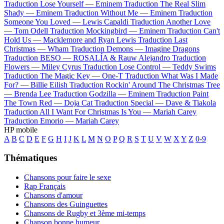
Traduction Lose Yourself —
Eminem
Traduction The Real Slim
Shady —
Eminem
Traduction Without Me —
Eminem
Traduction
Someone You Loved —
Lewis Capaldi
Traduction Another Love
—
Tom Odell
Traduction Mockingbird —
Eminem
Traduction Can't
Hold Us —
Macklemore and Ryan Lewis
Traduction Last
Christmas —
Wham
Traduction Demons —
Imagine Dragons
Traduction BESO —
ROSALÍA & Rauw Alejandro
Traduction
Flowers —
Miley Cyrus
Traduction Lose Control —
Teddy Swims
Traduction The Magic Key —
One-T
Traduction What Was I Made
For? —
Billie Eilish
Traduction Rockin' Around The Christmas Tree
—
Brenda Lee
Traduction Godzilla —
Eminem
Traduction Paint
The Town Red —
Doja Cat
Traduction Special —
Dave & Tiakola
Traduction All I Want For Christmas Is You —
Mariah Carey
Traduction Emorio —
Mariah Carey
HP mobile
A
B
C
D
E
F
G
H
I
J
K
L
M
N
O
P
Q
R
S
T
U
V
W
X
Y
Z
0-9
Thématiques
Chansons pour faire le sexe
Rap Français
Chansons d'amour
Chansons des Guinguettes
Chansons de Rugby et 3ème mi-temps
Chanson bonne humeur