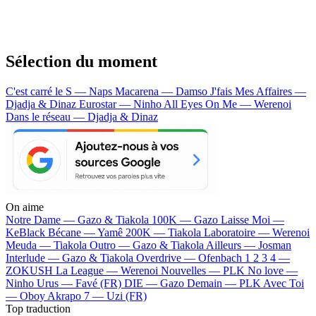
Sélection du moment
C'est carré le S — Naps
Macarena — Damso
J'fais Mes Affaires —
Djadja & Dinaz
Eurostar — Ninho
All Eyes On Me — Werenoi
Dans le réseau — Djadja & Dinaz
On aime
Notre Dame —
Gazo & Tiakola
100K —
Gazo
Laisse Moi —
KeBlack
Bécane —
Yamê
200K —
Tiakola
Laboratoire —
Werenoi
Meuda —
Tiakola
Outro —
Gazo & Tiakola
Ailleurs —
Josman
Interlude —
Gazo & Tiakola
Overdrive —
Ofenbach
1 2 3 4 —
ZOKUSH
La League —
Werenoi
Nouvelles —
PLK
No love —
Ninho
Urus —
Favé (FR)
DIE —
Gazo
Demain —
PLK
Avec Toi
—
Oboy
Akrapo 7 —
Uzi (FR)
Top traduction