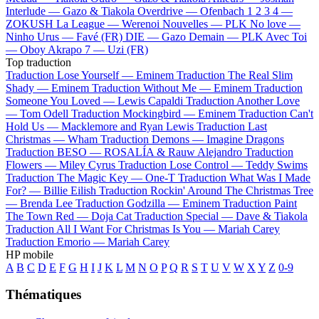
Interlude —
Gazo & Tiakola
Overdrive —
Ofenbach
1 2 3 4 —
ZOKUSH
La League —
Werenoi
Nouvelles —
PLK
No love —
Ninho
Urus —
Favé (FR)
DIE —
Gazo
Demain —
PLK
Avec Toi
—
Oboy
Akrapo 7 —
Uzi (FR)
Top traduction
Traduction Lose Yourself —
Eminem
Traduction The Real Slim
Shady —
Eminem
Traduction Without Me —
Eminem
Traduction
Someone You Loved —
Lewis Capaldi
Traduction Another Love
—
Tom Odell
Traduction Mockingbird —
Eminem
Traduction Can't
Hold Us —
Macklemore and Ryan Lewis
Traduction Last
Christmas —
Wham
Traduction Demons —
Imagine Dragons
Traduction BESO —
ROSALÍA & Rauw Alejandro
Traduction
Flowers —
Miley Cyrus
Traduction Lose Control —
Teddy Swims
Traduction The Magic Key —
One-T
Traduction What Was I Made
For? —
Billie Eilish
Traduction Rockin' Around The Christmas Tree
—
Brenda Lee
Traduction Godzilla —
Eminem
Traduction Paint
The Town Red —
Doja Cat
Traduction Special —
Dave & Tiakola
Traduction All I Want For Christmas Is You —
Mariah Carey
Traduction Emorio —
Mariah Carey
HP mobile
A
B
C
D
E
F
G
H
I
J
K
L
M
N
O
P
Q
R
S
T
U
V
W
X
Y
Z
0-9
Thématiques