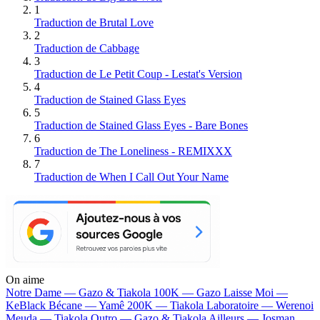
1
Traduction de Brutal Love
2
Traduction de Cabbage
3
Traduction de Le Petit Coup - Lestat's Version
4
Traduction de Stained Glass Eyes
5
Traduction de Stained Glass Eyes - Bare Bones
6
Traduction de The Loneliness - REMIXXX
7
Traduction de When I Call Out Your Name
On aime
Notre Dame —
Gazo & Tiakola
100K —
Gazo
Laisse Moi —
KeBlack
Bécane —
Yamê
200K —
Tiakola
Laboratoire —
Werenoi
Meuda —
Tiakola
Outro —
Gazo & Tiakola
Ailleurs —
Josman