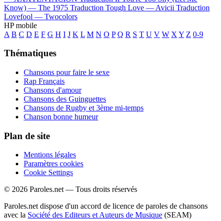
Know) —
The 1975
Traduction Tough Love —
Avicii
Traduction
Lovefool —
Twocolors
HP mobile
A
B
C
D
E
F
G
H
I
J
K
L
M
N
O
P
Q
R
S
T
U
V
W
X
Y
Z
0-9
Thématiques
Chansons pour faire le sexe
Rap Français
Chansons d'amour
Chansons des Guinguettes
Chansons de Rugby et 3ème mi-temps
Chanson bonne humeur
Plan de site
Mentions légales
Paramètres cookies
Cookie Settings
© 2026 Paroles.net — Tous droits réservés
Paroles.net dispose d'un accord de licence de paroles de chansons
avec la
Société des Editeurs et Auteurs de Musique
(SEAM)