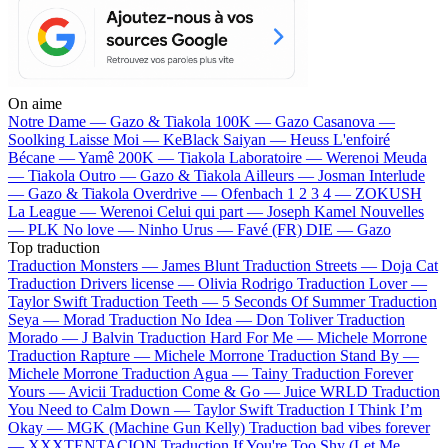
On aime
Notre Dame —
Gazo & Tiakola
100K —
Gazo
Casanova —
Soolking
Laisse Moi —
KeBlack
Saiyan —
Heuss L'enfoiré
Bécane —
Yamê
200K —
Tiakola
Laboratoire —
Werenoi
Meuda
—
Tiakola
Outro —
Gazo & Tiakola
Ailleurs —
Josman
Interlude
—
Gazo & Tiakola
Overdrive —
Ofenbach
1 2 3 4 —
ZOKUSH
La League —
Werenoi
Celui qui part —
Joseph Kamel
Nouvelles
—
PLK
No love —
Ninho
Urus —
Favé (FR)
DIE —
Gazo
Top traduction
Traduction Monsters —
James Blunt
Traduction Streets —
Doja Cat
Traduction Drivers license —
Olivia Rodrigo
Traduction Lover —
Taylor Swift
Traduction Teeth —
5 Seconds Of Summer
Traduction
Seya —
Morad
Traduction No Idea —
Don Toliver
Traduction
Morado —
J Balvin
Traduction Hard For Me —
Michele Morrone
Traduction Rapture —
Michele Morrone
Traduction Stand By —
Michele Morrone
Traduction Agua —
Tainy
Traduction Forever
Yours —
Avicii
Traduction Come & Go —
Juice WRLD
Traduction
You Need to Calm Down —
Taylor Swift
Traduction I Think I’m
Okay —
MGK (Machine Gun Kelly)
Traduction bad vibes forever
—
XXXTENTACION
Traduction If You're Too Shy (Let Me