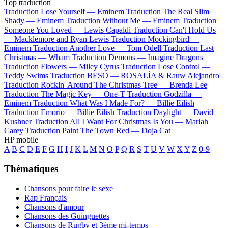
Top traduction
Traduction Lose Yourself —
Eminem
Traduction The Real Slim
Shady —
Eminem
Traduction Without Me —
Eminem
Traduction
Someone You Loved —
Lewis Capaldi
Traduction Can't Hold Us
—
Macklemore and Ryan Lewis
Traduction Mockingbird —
Eminem
Traduction Another Love —
Tom Odell
Traduction Last
Christmas —
Wham
Traduction Demons —
Imagine Dragons
Traduction Flowers —
Miley Cyrus
Traduction Lose Control —
Teddy Swims
Traduction BESO —
ROSALÍA & Rauw Alejandro
Traduction Rockin' Around The Christmas Tree —
Brenda Lee
Traduction The Magic Key —
One-T
Traduction Godzilla —
Eminem
Traduction What Was I Made For? —
Billie Eilish
Traduction Emorio —
Billie Eilish
Traduction Daylight —
David
Kushner
Traduction All I Want For Christmas Is You —
Mariah
Carey
Traduction Paint The Town Red —
Doja Cat
HP mobile
A
B
C
D
E
F
G
H
I
J
K
L
M
N
O
P
Q
R
S
T
U
V
W
X
Y
Z
0-9
Thématiques
Chansons pour faire le sexe
Rap Français
Chansons d'amour
Chansons des Guinguettes
Chansons de Rugby et 3ème mi-temps