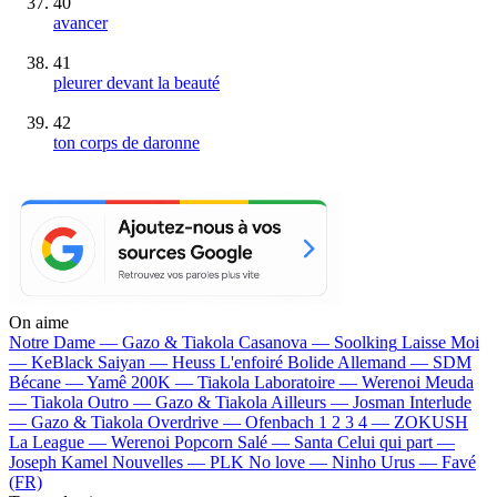
40
avancer
41
pleurer devant la beauté
42
ton corps de daronne
On aime
Notre Dame —
Gazo & Tiakola
Casanova —
Soolking
Laisse Moi
—
KeBlack
Saiyan —
Heuss L'enfoiré
Bolide Allemand —
SDM
Bécane —
Yamê
200K —
Tiakola
Laboratoire —
Werenoi
Meuda
—
Tiakola
Outro —
Gazo & Tiakola
Ailleurs —
Josman
Interlude
—
Gazo & Tiakola
Overdrive —
Ofenbach
1 2 3 4 —
ZOKUSH
La League —
Werenoi
Popcorn Salé —
Santa
Celui qui part —
Joseph Kamel
Nouvelles —
PLK
No love —
Ninho
Urus —
Favé
(FR)