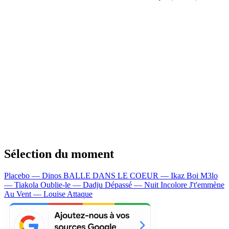
Sélection du moment
Placebo — Dinos
BALLE DANS LE COEUR — Ikaz Boi
M3lo
— Tiakola
Oublie-le — Dadju
Dépassé — Nuit Incolore
J't'emmène
Au Vent — Louise Attaque