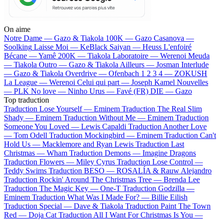
On aime
Notre Dame —
Gazo & Tiakola
100K —
Gazo
Casanova —
Soolking
Laisse Moi —
KeBlack
Saiyan —
Heuss L'enfoiré
Bécane —
Yamê
200K —
Tiakola
Laboratoire —
Werenoi
Meuda
—
Tiakola
Outro —
Gazo & Tiakola
Ailleurs —
Josman
Interlude
—
Gazo & Tiakola
Overdrive —
Ofenbach
1 2 3 4 —
ZOKUSH
La League —
Werenoi
Celui qui part —
Joseph Kamel
Nouvelles
—
PLK
No love —
Ninho
Urus —
Favé (FR)
DIE —
Gazo
Top traduction
Traduction Lose Yourself —
Eminem
Traduction The Real Slim
Shady —
Eminem
Traduction Without Me —
Eminem
Traduction
Someone You Loved —
Lewis Capaldi
Traduction Another Love
—
Tom Odell
Traduction Mockingbird —
Eminem
Traduction Can't
Hold Us —
Macklemore and Ryan Lewis
Traduction Last
Christmas —
Wham
Traduction Demons —
Imagine Dragons
Traduction Flowers —
Miley Cyrus
Traduction Lose Control —
Teddy Swims
Traduction BESO —
ROSALÍA & Rauw Alejandro
Traduction Rockin' Around The Christmas Tree —
Brenda Lee
Traduction The Magic Key —
One-T
Traduction Godzilla —
Eminem
Traduction What Was I Made For? —
Billie Eilish
Traduction Special —
Dave & Tiakola
Traduction Paint The Town
Red —
Doja Cat
Traduction All I Want For Christmas Is You —