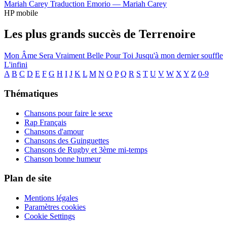
Mariah Carey
Traduction Emorio —
Mariah Carey
HP mobile
Les plus grands succès de Terrenoire
Mon Âme Sera Vraiment Belle Pour Toi
Jusqu'à mon dernier souffle
L'infini
A
B
C
D
E
F
G
H
I
J
K
L
M
N
O
P
Q
R
S
T
U
V
W
X
Y
Z
0-9
Thématiques
Chansons pour faire le sexe
Rap Français
Chansons d'amour
Chansons des Guinguettes
Chansons de Rugby et 3ème mi-temps
Chanson bonne humeur
Plan de site
Mentions légales
Paramètres cookies
Cookie Settings