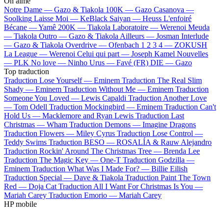
On aime
Notre Dame —
Gazo & Tiakola
100K —
Gazo
Casanova —
Soolking
Laisse Moi —
KeBlack
Saiyan —
Heuss L'enfoiré
Bécane —
Yamê
200K —
Tiakola
Laboratoire —
Werenoi
Meuda
—
Tiakola
Outro —
Gazo & Tiakola
Ailleurs —
Josman
Interlude
—
Gazo & Tiakola
Overdrive —
Ofenbach
1 2 3 4 —
ZOKUSH
La League —
Werenoi
Celui qui part —
Joseph Kamel
Nouvelles
—
PLK
No love —
Ninho
Urus —
Favé (FR)
DIE —
Gazo
Top traduction
Traduction Lose Yourself —
Eminem
Traduction The Real Slim
Shady —
Eminem
Traduction Without Me —
Eminem
Traduction
Someone You Loved —
Lewis Capaldi
Traduction Another Love
—
Tom Odell
Traduction Mockingbird —
Eminem
Traduction Can't
Hold Us —
Macklemore and Ryan Lewis
Traduction Last
Christmas —
Wham
Traduction Demons —
Imagine Dragons
Traduction Flowers —
Miley Cyrus
Traduction Lose Control —
Teddy Swims
Traduction BESO —
ROSALÍA & Rauw Alejandro
Traduction Rockin' Around The Christmas Tree —
Brenda Lee
Traduction The Magic Key —
One-T
Traduction Godzilla —
Eminem
Traduction What Was I Made For? —
Billie Eilish
Traduction Special —
Dave & Tiakola
Traduction Paint The Town
Red —
Doja Cat
Traduction All I Want For Christmas Is You —
Mariah Carey
Traduction Emorio —
Mariah Carey
HP mobile