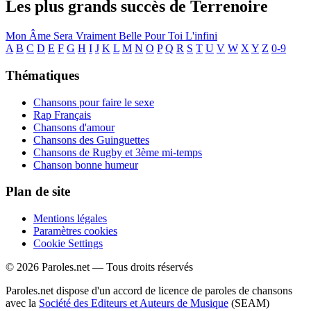
Les plus grands succès de Terrenoire
Mon Âme Sera Vraiment Belle Pour Toi
L'infini
A
B
C
D
E
F
G
H
I
J
K
L
M
N
O
P
Q
R
S
T
U
V
W
X
Y
Z
0-9
Thématiques
Chansons pour faire le sexe
Rap Français
Chansons d'amour
Chansons des Guinguettes
Chansons de Rugby et 3ème mi-temps
Chanson bonne humeur
Plan de site
Mentions légales
Paramètres cookies
Cookie Settings
© 2026 Paroles.net — Tous droits réservés
Paroles.net dispose d'un accord de licence de paroles de chansons
avec la
Société des Editeurs et Auteurs de Musique
(SEAM)