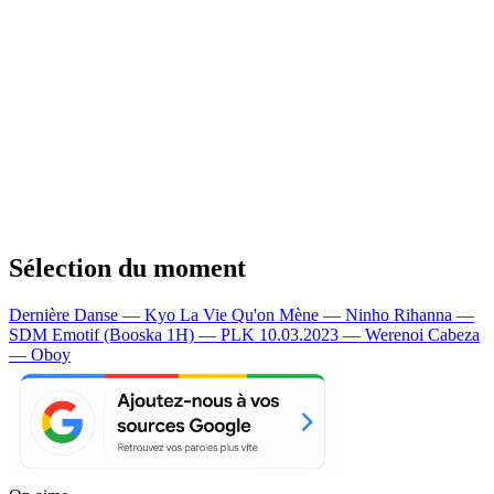
Sélection du moment
Dernière Danse — Kyo
La Vie Qu'on Mène — Ninho
Rihanna —
SDM
Emotif (Booska 1H) — PLK
10.03.2023 — Werenoi
Cabeza
— Oboy