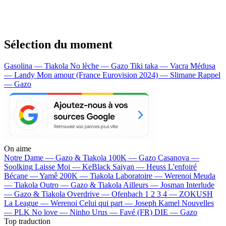
Sélection du moment
Gasolina — Tiakola
No lèche — Gazo
Tiki taka — Vacra
Médusa
— Landy
Mon amour (France Eurovision 2024) — Slimane
Rappel
— Gazo
On aime
Notre Dame —
Gazo & Tiakola
100K —
Gazo
Casanova —
Soolking
Laisse Moi —
KeBlack
Saiyan —
Heuss L'enfoiré
Bécane —
Yamê
200K —
Tiakola
Laboratoire —
Werenoi
Meuda
—
Tiakola
Outro —
Gazo & Tiakola
Ailleurs —
Josman
Interlude
—
Gazo & Tiakola
Overdrive —
Ofenbach
1 2 3 4 —
ZOKUSH
La League —
Werenoi
Celui qui part —
Joseph Kamel
Nouvelles
—
PLK
No love —
Ninho
Urus —
Favé (FR)
DIE —
Gazo
Top traduction