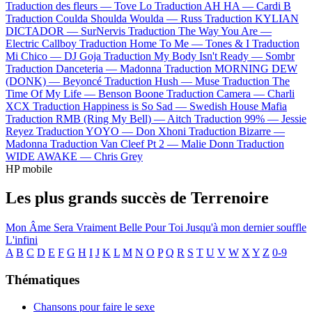
Traduction des fleurs —
Tove Lo
Traduction AH HA —
Cardi B
Traduction Coulda Shoulda Woulda —
Russ
Traduction KYLIAN
DICTADOR —
SurNervis
Traduction The Way You Are —
Electric Callboy
Traduction Home To Me —
Tones & I
Traduction
Mi Chico —
DJ Goja
Traduction My Body Isn't Ready —
Sombr
Traduction Danceteria —
Madonna
Traduction MORNING DEW
(DONK) —
Beyoncé
Traduction Hush —
Muse
Traduction The
Time Of My Life —
Benson Boone
Traduction Camera —
Charli
XCX
Traduction Happiness is So Sad —
Swedish House Mafia
Traduction RMB (Ring My Bell) —
Aitch
Traduction 99% —
Jessie
Reyez
Traduction YOYO —
Don Xhoni
Traduction Bizarre —
Madonna
Traduction Van Cleef Pt 2 —
Malie Donn
Traduction
WIDE AWAKE —
Chris Grey
HP mobile
Les plus grands succès de Terrenoire
Mon Âme Sera Vraiment Belle Pour Toi
Jusqu'à mon dernier souffle
L'infini
A
B
C
D
E
F
G
H
I
J
K
L
M
N
O
P
Q
R
S
T
U
V
W
X
Y
Z
0-9
Thématiques
Chansons pour faire le sexe