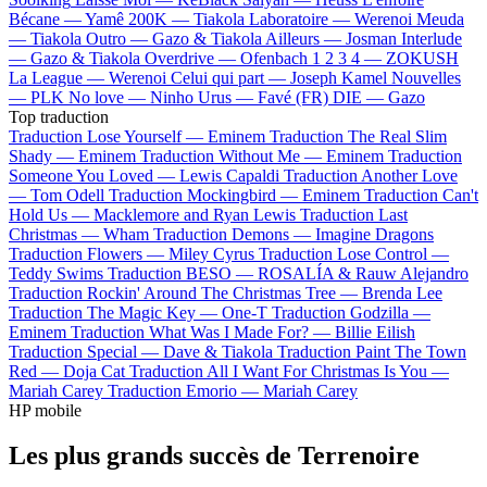
Bécane —
Yamê
200K —
Tiakola
Laboratoire —
Werenoi
Meuda
—
Tiakola
Outro —
Gazo & Tiakola
Ailleurs —
Josman
Interlude
—
Gazo & Tiakola
Overdrive —
Ofenbach
1 2 3 4 —
ZOKUSH
La League —
Werenoi
Celui qui part —
Joseph Kamel
Nouvelles
—
PLK
No love —
Ninho
Urus —
Favé (FR)
DIE —
Gazo
Top traduction
Traduction Lose Yourself —
Eminem
Traduction The Real Slim
Shady —
Eminem
Traduction Without Me —
Eminem
Traduction
Someone You Loved —
Lewis Capaldi
Traduction Another Love
—
Tom Odell
Traduction Mockingbird —
Eminem
Traduction Can't
Hold Us —
Macklemore and Ryan Lewis
Traduction Last
Christmas —
Wham
Traduction Demons —
Imagine Dragons
Traduction Flowers —
Miley Cyrus
Traduction Lose Control —
Teddy Swims
Traduction BESO —
ROSALÍA & Rauw Alejandro
Traduction Rockin' Around The Christmas Tree —
Brenda Lee
Traduction The Magic Key —
One-T
Traduction Godzilla —
Eminem
Traduction What Was I Made For? —
Billie Eilish
Traduction Special —
Dave & Tiakola
Traduction Paint The Town
Red —
Doja Cat
Traduction All I Want For Christmas Is You —
Mariah Carey
Traduction Emorio —
Mariah Carey
HP mobile
Les plus grands succès de Terrenoire