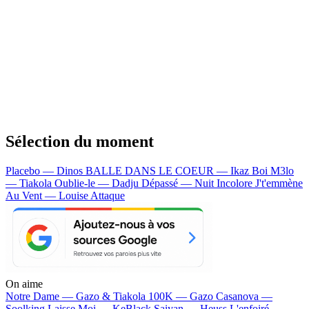
Sélection du moment
Placebo — Dinos
BALLE DANS LE COEUR — Ikaz Boi
M3lo
— Tiakola
Oublie-le — Dadju
Dépassé — Nuit Incolore
J't'emmène
Au Vent — Louise Attaque
On aime
Notre Dame —
Gazo & Tiakola
100K —
Gazo
Casanova —
Soolking
Laisse Moi —
KeBlack
Saiyan —
Heuss L'enfoiré