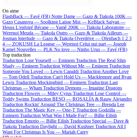
On aime
FlashBack —
Favé (FR)
Notre Dame —
Gazo & Tiakola
100K —
Gazo
Casanova —
Soolking
Laisse Moi —
KeBlack
Saiyan —
Heuss L'enfoiré
Bécane —
Yamê
200K —
Tiakola
Laboratoire —
Werenoi
Meuda —
Tiakola
Outro —
Gazo & Tiakola
Ailleurs —
Josman
Interlude —
Gazo & Tiakola
Overdrive —
Ofenbach
1 2 3
4 —
ZOKUSH
La League —
Werenoi
Celui qui part —
Joseph
Kamel
Nouvelles —
PLK
No love —
Ninho
Urus —
Favé (FR)
Top traduction
Traduction Lose Yourself —
Eminem
Traduction The Real Slim
Shady —
Eminem
Traduction Without Me —
Eminem
Traduction
Someone You Loved —
Lewis Capaldi
Traduction Another Love
—
Tom Odell
Traduction Can't Hold Us —
Macklemore and Ryan
Lewis
Traduction Mockingbird —
Eminem
Traduction Last
Christmas —
Wham
Traduction Demons —
Imagine Dragons
Traduction Flowers —
Miley Cyrus
Traduction Lose Control —
Teddy Swims
Traduction BESO —
ROSALÍA & Rauw Alejandro
Traduction Rockin' Around The Christmas Tree —
Brenda Lee
Traduction The Magic Key —
One-T
Traduction Godzilla —
Eminem
Traduction What Was I Made For? —
Billie Eilish
Traduction Emorio —
Billie Eilish
Traduction Special —
Dave &
Tiakola
Traduction Daylight —
David Kushner
Traduction All I
Want For Christmas Is You —
Mariah Carey