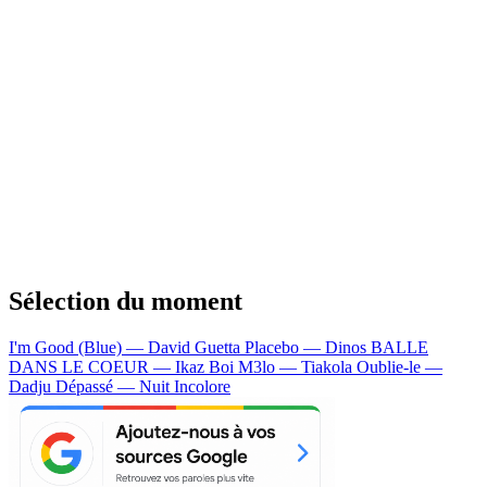
Sélection du moment
I'm Good (Blue) — David Guetta
Placebo — Dinos
BALLE
DANS LE COEUR — Ikaz Boi
M3lo — Tiakola
Oublie-le —
Dadju
Dépassé — Nuit Incolore