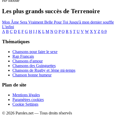
HP mobile
Les plus grands succès de Terrenoire
Mon Âme Sera Vraiment Belle Pour Toi
Jusqu'à mon dernier souffle
L'infini
A
B
C
D
E
F
G
H
I
J
K
L
M
N
O
P
Q
R
S
T
U
V
W
X
Y
Z
0-9
Thématiques
Chansons pour faire le sexe
Rap Français
Chansons d'amour
Chansons des Guinguettes
Chansons de Rugby et 3ème mi-temps
Chanson bonne humeur
Plan de site
Mentions légales
Paramètres cookies
Cookie Settings
© 2026 Paroles.net — Tous droits réservés