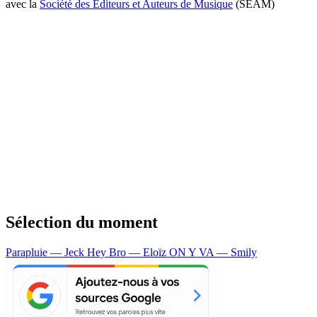
avec la
Société des Editeurs et Auteurs de Musique
(SEAM)
Sélection du moment
Parapluie — Jeck
Hey Bro — Eloïz
ON Y VA — Smily