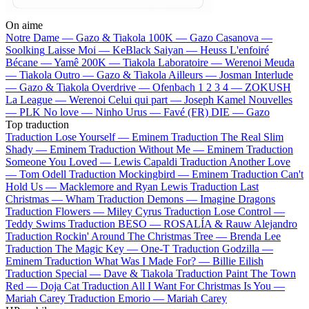
On aime
Notre Dame —
Gazo & Tiakola
100K —
Gazo
Casanova —
Soolking
Laisse Moi —
KeBlack
Saiyan —
Heuss L'enfoiré
Bécane —
Yamê
200K —
Tiakola
Laboratoire —
Werenoi
Meuda
—
Tiakola
Outro —
Gazo & Tiakola
Ailleurs —
Josman
Interlude
—
Gazo & Tiakola
Overdrive —
Ofenbach
1 2 3 4 —
ZOKUSH
La League —
Werenoi
Celui qui part —
Joseph Kamel
Nouvelles
—
PLK
No love —
Ninho
Urus —
Favé (FR)
DIE —
Gazo
Top traduction
Traduction Lose Yourself —
Eminem
Traduction The Real Slim
Shady —
Eminem
Traduction Without Me —
Eminem
Traduction
Someone You Loved —
Lewis Capaldi
Traduction Another Love
—
Tom Odell
Traduction Mockingbird —
Eminem
Traduction Can't
Hold Us —
Macklemore and Ryan Lewis
Traduction Last
Christmas —
Wham
Traduction Demons —
Imagine Dragons
Traduction Flowers —
Miley Cyrus
Traduction Lose Control —
Teddy Swims
Traduction BESO —
ROSALÍA & Rauw Alejandro
Traduction Rockin' Around The Christmas Tree —
Brenda Lee
Traduction The Magic Key —
One-T
Traduction Godzilla —
Eminem
Traduction What Was I Made For? —
Billie Eilish
Traduction Special —
Dave & Tiakola
Traduction Paint The Town
Red —
Doja Cat
Traduction All I Want For Christmas Is You —
Mariah Carey
Traduction Emorio —
Mariah Carey