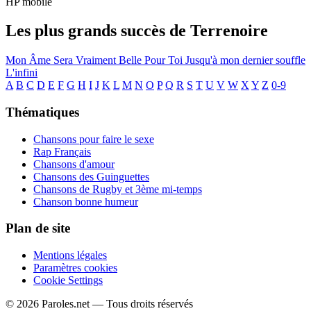
HP mobile
Les plus grands succès de Terrenoire
Mon Âme Sera Vraiment Belle Pour Toi
Jusqu'à mon dernier souffle
L'infini
A
B
C
D
E
F
G
H
I
J
K
L
M
N
O
P
Q
R
S
T
U
V
W
X
Y
Z
0-9
Thématiques
Chansons pour faire le sexe
Rap Français
Chansons d'amour
Chansons des Guinguettes
Chansons de Rugby et 3ème mi-temps
Chanson bonne humeur
Plan de site
Mentions légales
Paramètres cookies
Cookie Settings
© 2026 Paroles.net — Tous droits réservés