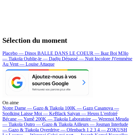
Sélection du moment
Placebo — Dinos
BALLE DANS LE COEUR — Ikaz Boi
M3lo
— Tiakola
Oublie-le — Dadju
Dépassé — Nuit Incolore
J't'emmène
Au Vent — Louise Attaque
On aime
Notre Dame —
Gazo & Tiakola
100K —
Gazo
Casanova —
Soolking
Laisse Moi —
KeBlack
Saiyan —
Heuss L'enfoiré
Bécane —
Yamê
200K —
Tiakola
Laboratoire —
Werenoi
Meuda
—
Tiakola
Outro —
Gazo & Tiakola
Ailleurs —
Josman
Interlude
—
Gazo & Tiakola
Overdrive —
Ofenbach
1 2 3 4 —
ZOKUSH