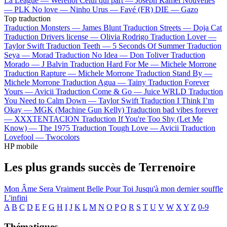
La League —
Werenoi
Celui qui part —
Joseph Kamel
Nouvelles
—
PLK
No love —
Ninho
Urus —
Favé (FR)
DIE —
Gazo
Top traduction
Traduction Monsters —
James Blunt
Traduction Streets —
Doja Cat
Traduction Drivers license —
Olivia Rodrigo
Traduction Lover —
Taylor Swift
Traduction Teeth —
5 Seconds Of Summer
Traduction
Seya —
Morad
Traduction No Idea —
Don Toliver
Traduction
Morado —
J Balvin
Traduction Hard For Me —
Michele Morrone
Traduction Rapture —
Michele Morrone
Traduction Stand By —
Michele Morrone
Traduction Agua —
Tainy
Traduction Forever
Yours —
Avicii
Traduction Come & Go —
Juice WRLD
Traduction
You Need to Calm Down —
Taylor Swift
Traduction I Think I’m
Okay —
MGK (Machine Gun Kelly)
Traduction bad vibes forever
—
XXXTENTACION
Traduction If You're Too Shy (Let Me
Know) —
The 1975
Traduction Tough Love —
Avicii
Traduction
Lovefool —
Twocolors
HP mobile
Les plus grands succès de Terrenoire
Mon Âme Sera Vraiment Belle Pour Toi
Jusqu'à mon dernier souffle
L'infini
A
B
C
D
E
F
G
H
I
J
K
L
M
N
O
P
Q
R
S
T
U
V
W
X
Y
Z
0-9
Thématiques