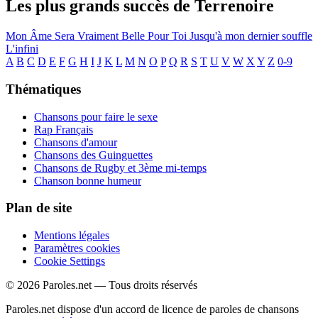
Les plus grands succès de Terrenoire
Mon Âme Sera Vraiment Belle Pour Toi
Jusqu'à mon dernier souffle
L'infini
A
B
C
D
E
F
G
H
I
J
K
L
M
N
O
P
Q
R
S
T
U
V
W
X
Y
Z
0-9
Thématiques
Chansons pour faire le sexe
Rap Français
Chansons d'amour
Chansons des Guinguettes
Chansons de Rugby et 3ème mi-temps
Chanson bonne humeur
Plan de site
Mentions légales
Paramètres cookies
Cookie Settings
© 2026 Paroles.net — Tous droits réservés
Paroles.net dispose d'un accord de licence de paroles de chansons