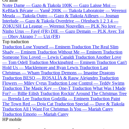
On aime
Notre Dame —
Gazo & Tiakola
100K —
Gazo
Laisse Moi —
KeBlack
Bécane —
Yamê
200K —
Tiakola
Laboratoire —
Werenoi
Meuda —
Tiakola
Outro —
Gazo & Tiakola
Ailleurs —
Josman
Interlude —
Gazo & Tiakola
Overdrive —
Ofenbach
1 2 3 4 —
ZOKUSH
La League —
Werenoi
Nouvelles —
PLK
No love —
Ninho
Urus —
Favé (FR)
DIE —
Gazo
Demain —
PLK
Avec Toi
—
Oboy
Akrapo 7 —
Uzi (FR)
Top traduction
Traduction Lose Yourself —
Eminem
Traduction The Real Slim
Shady —
Eminem
Traduction Without Me —
Eminem
Traduction
Someone You Loved —
Lewis Capaldi
Traduction Another Love
—
Tom Odell
Traduction Mockingbird —
Eminem
Traduction Can't
Hold Us —
Macklemore and Ryan Lewis
Traduction Last
Christmas —
Wham
Traduction Demons —
Imagine Dragons
Traduction BESO —
ROSALÍA & Rauw Alejandro
Traduction
Flowers —
Miley Cyrus
Traduction Lose Control —
Teddy Swims
Traduction The Magic Key —
One-T
Traduction What Was I Made
For? —
Billie Eilish
Traduction Rockin' Around The Christmas Tree
—
Brenda Lee
Traduction Godzilla —
Eminem
Traduction Paint
The Town Red —
Doja Cat
Traduction Special —
Dave & Tiakola
Traduction All I Want For Christmas Is You —
Mariah Carey
Traduction Emorio —
Mariah Carey
HP mobile