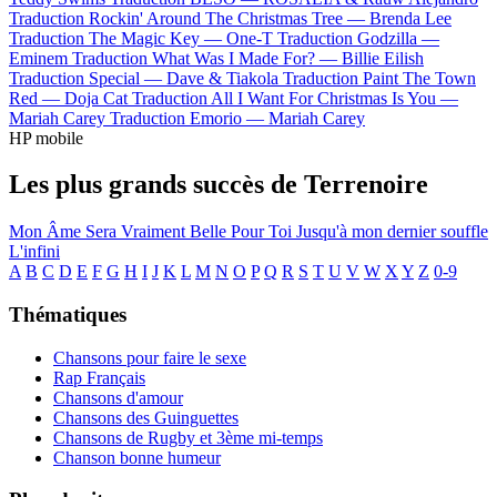
Traduction Rockin' Around The Christmas Tree —
Brenda Lee
Traduction The Magic Key —
One-T
Traduction Godzilla —
Eminem
Traduction What Was I Made For? —
Billie Eilish
Traduction Special —
Dave & Tiakola
Traduction Paint The Town
Red —
Doja Cat
Traduction All I Want For Christmas Is You —
Mariah Carey
Traduction Emorio —
Mariah Carey
HP mobile
Les plus grands succès de Terrenoire
Mon Âme Sera Vraiment Belle Pour Toi
Jusqu'à mon dernier souffle
L'infini
A
B
C
D
E
F
G
H
I
J
K
L
M
N
O
P
Q
R
S
T
U
V
W
X
Y
Z
0-9
Thématiques
Chansons pour faire le sexe
Rap Français
Chansons d'amour
Chansons des Guinguettes
Chansons de Rugby et 3ème mi-temps
Chanson bonne humeur