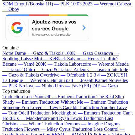
SDM
Emotif (Booska 1H) — PLK
10.03.2023 — Werenoi
Cabeza
— Oboy
On aime
Notre Dame —
Gazo & Tiakola
100K —
Gazo
Casanova —
Soolking
Laisse Moi —
KeBlack
Saiyan —
Heuss L'enfoiré
Bécane —
Yamê
200K —
Tiakola
Laboratoire —
Werenoi
Meuda
—
Tiakola
Outro —
Gazo & Tiakola
Ailleurs —
Josman
Interlude
—
Gazo & Tiakola
Overdrive —
Ofenbach
1 2 3 4 —
ZOKUSH
La League —
Werenoi
Celui qui part —
Joseph Kamel
Nouvelles
—
PLK
No love —
Ninho
Urus —
Favé (FR)
DIE —
Gazo
Top traduction
Traduction Lose Yourself —
Eminem
Traduction The Real Slim
Shady —
Eminem
Traduction Without Me —
Eminem
Traduction
Someone You Loved —
Lewis Capaldi
Traduction Another Love
—
Tom Odell
Traduction Mockingbird —
Eminem
Traduction Can't
Hold Us —
Macklemore and Ryan Lewis
Traduction Last
Christmas —
Wham
Traduction Demons —
Imagine Dragons
Traduction Flowers —
Miley Cyrus
Traduction Lose Control —
Teddy Swims
Traduction BESO —
ROSALÍA & Rauw Alejandro