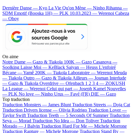
Dernière Danse — Kyo
La Vie Qu'on Mène — Ninho
Rihanna —
SDM
Emotif (Booska 1H) — PLK
10.03.2023 — Werenoi
Cabeza
— Oboy
On aime
Notre Dame —
Gazo & Tiakola
100K —
Gazo
Casanova —
Soolking
Laisse Moi —
KeBlack
Saiyan —
Heuss L'enfoiré
Bécane —
Yamê
200K —
Tiakola
Laboratoire —
Werenoi
Meuda
—
Tiakola
Outro —
Gazo & Tiakola
Ailleurs —
Josman
Interlude
—
Gazo & Tiakola
Overdrive —
Ofenbach
1 2 3 4 —
ZOKUSH
La League —
Werenoi
Celui qui part —
Joseph Kamel
Nouvelles
—
PLK
No love —
Ninho
Urus —
Favé (FR)
DIE —
Gazo
Top traduction
Traduction Monsters —
James Blunt
Traduction Streets —
Doja Cat
Traduction Drivers license —
Olivia Rodrigo
Traduction Lover —
Taylor Swift
Traduction Teeth —
5 Seconds Of Summer
Traduction
Seya —
Morad
Traduction No Idea —
Don Toliver
Traduction
Morado —
J Balvin
Traduction Hard For Me —
Michele Morrone
Traduction Rapture —
Michele Morrone
Traduction Stand By —