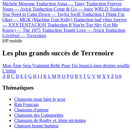
Michele Morrone
Traduction Agua —
Tainy
Traduction Forever
Yours —
Avicii
Traduction Come & Go —
Juice WRLD
Traduction
You Need to Calm Down —
Taylor Swift
Traduction I Think I’m
Okay —
MGK (Machine Gun Kelly)
Traduction bad vibes forever
—
XXXTENTACION
Traduction If You're Too Shy (Let Me
Know) —
The 1975
Traduction Tough Love —
Avicii
Traduction
Lovefool —
Twocolors
HP mobile
Les plus grands succès de Terrenoire
Mon Âme Sera Vraiment Belle Pour Toi
Jusqu'à mon dernier souffle
L'infini
A
B
C
D
E
F
G
H
I
J
K
L
M
N
O
P
Q
R
S
T
U
V
W
X
Y
Z
0-9
Thématiques
Chansons pour faire le sexe
Rap Français
Chansons d'amour
Chansons des Guinguettes
Chansons de Rugby et 3ème mi-temps
Chanson bonne humeur