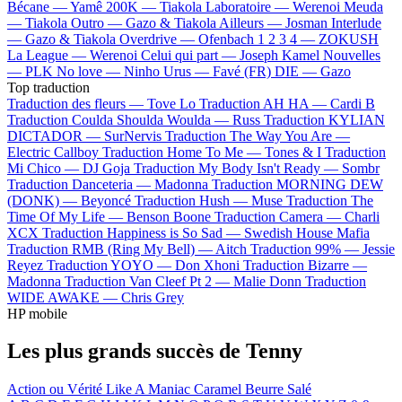
Bécane —
Yamê
200K —
Tiakola
Laboratoire —
Werenoi
Meuda
—
Tiakola
Outro —
Gazo & Tiakola
Ailleurs —
Josman
Interlude
—
Gazo & Tiakola
Overdrive —
Ofenbach
1 2 3 4 —
ZOKUSH
La League —
Werenoi
Celui qui part —
Joseph Kamel
Nouvelles
—
PLK
No love —
Ninho
Urus —
Favé (FR)
DIE —
Gazo
Top traduction
Traduction des fleurs —
Tove Lo
Traduction AH HA —
Cardi B
Traduction Coulda Shoulda Woulda —
Russ
Traduction KYLIAN
DICTADOR —
SurNervis
Traduction The Way You Are —
Electric Callboy
Traduction Home To Me —
Tones & I
Traduction
Mi Chico —
DJ Goja
Traduction My Body Isn't Ready —
Sombr
Traduction Danceteria —
Madonna
Traduction MORNING DEW
(DONK) —
Beyoncé
Traduction Hush —
Muse
Traduction The
Time Of My Life —
Benson Boone
Traduction Camera —
Charli
XCX
Traduction Happiness is So Sad —
Swedish House Mafia
Traduction RMB (Ring My Bell) —
Aitch
Traduction 99% —
Jessie
Reyez
Traduction YOYO —
Don Xhoni
Traduction Bizarre —
Madonna
Traduction Van Cleef Pt 2 —
Malie Donn
Traduction
WIDE AWAKE —
Chris Grey
HP mobile
Les plus grands succès de Tenny
Action ou Vérité
Like A Maniac
Caramel Beurre Salé