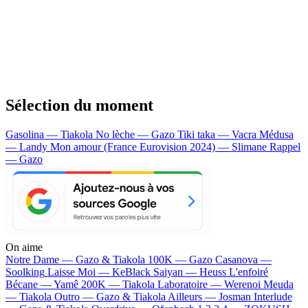
Sélection du moment
Gasolina — Tiakola
No lèche — Gazo
Tiki taka — Vacra
Médusa
— Landy
Mon amour (France Eurovision 2024) — Slimane
Rappel
— Gazo
On aime
Notre Dame —
Gazo & Tiakola
100K —
Gazo
Casanova —
Soolking
Laisse Moi —
KeBlack
Saiyan —
Heuss L'enfoiré
Bécane —
Yamê
200K —
Tiakola
Laboratoire —
Werenoi
Meuda
—
Tiakola
Outro —
Gazo & Tiakola
Ailleurs —
Josman
Interlude