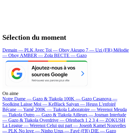
Sélection du moment
Demain — PLK
Avec Toi — Oboy
Akrapo 7 — Uzi (FR)
Mélodie
— Oboy
AMBER — Zola
BECTE — Gazo
On aime
Notre Dame —
Gazo & Tiakola
100K —
Gazo
Casanova —
Soolking
Laisse Moi —
KeBlack
Saiyan —
Heuss L'enfoiré
Bécane —
Yamê
200K —
Tiakola
Laboratoire —
Werenoi
Meuda
—
Tiakola
Outro —
Gazo & Tiakola
Ailleurs —
Josman
Interlude
—
Gazo & Tiakola
Overdrive —
Ofenbach
1 2 3 4 —
ZOKUSH
La League —
Werenoi
Celui qui part —
Joseph Kamel
Nouvelles
—
PLK
No love —
Ninho
Urus —
Favé (FR)
DIE —
Gazo