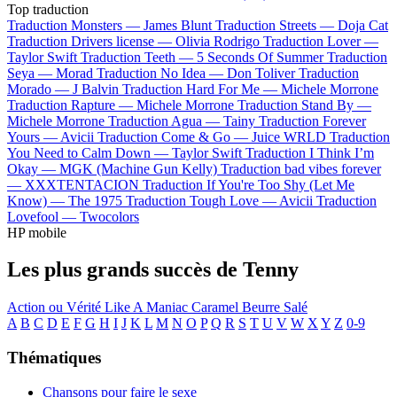
Top traduction
Traduction Monsters —
James Blunt
Traduction Streets —
Doja Cat
Traduction Drivers license —
Olivia Rodrigo
Traduction Lover —
Taylor Swift
Traduction Teeth —
5 Seconds Of Summer
Traduction
Seya —
Morad
Traduction No Idea —
Don Toliver
Traduction
Morado —
J Balvin
Traduction Hard For Me —
Michele Morrone
Traduction Rapture —
Michele Morrone
Traduction Stand By —
Michele Morrone
Traduction Agua —
Tainy
Traduction Forever
Yours —
Avicii
Traduction Come & Go —
Juice WRLD
Traduction
You Need to Calm Down —
Taylor Swift
Traduction I Think I’m
Okay —
MGK (Machine Gun Kelly)
Traduction bad vibes forever
—
XXXTENTACION
Traduction If You're Too Shy (Let Me
Know) —
The 1975
Traduction Tough Love —
Avicii
Traduction
Lovefool —
Twocolors
HP mobile
Les plus grands succès de Tenny
Action ou Vérité
Like A Maniac
Caramel Beurre Salé
A
B
C
D
E
F
G
H
I
J
K
L
M
N
O
P
Q
R
S
T
U
V
W
X
Y
Z
0-9
Thématiques
Chansons pour faire le sexe