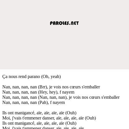
Ça nous rend parano (Oh, yeah)
Nan, nan, nan, nan (Brr), je vois nos cœurs s'emballer
Nan, nan, nan, nan (Hey, hey), f nayem
Nan, nan, nan, nan (Nan, nan, nan), je vois nos cœurs s'emballer
Nan, nan, nan, nan (Pah), f nayem
Ils ont manigancé, aïe, aïe, aïe, aïe (Ouh)
Moi, j'vais t'emmener danser, aïe, aïe, aïe, aïe (Ouh)
Ils ont manigancé, aïe, aïe, aïe, aïe (Ouh)
Moi, j'vais t'emmener danser, aïe, aïe, aïe, aïe