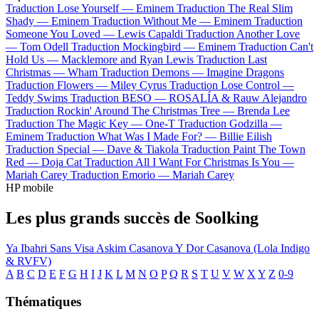
Traduction Lose Yourself —
Eminem
Traduction The Real Slim
Shady —
Eminem
Traduction Without Me —
Eminem
Traduction
Someone You Loved —
Lewis Capaldi
Traduction Another Love
—
Tom Odell
Traduction Mockingbird —
Eminem
Traduction Can't
Hold Us —
Macklemore and Ryan Lewis
Traduction Last
Christmas —
Wham
Traduction Demons —
Imagine Dragons
Traduction Flowers —
Miley Cyrus
Traduction Lose Control —
Teddy Swims
Traduction BESO —
ROSALÍA & Rauw Alejandro
Traduction Rockin' Around The Christmas Tree —
Brenda Lee
Traduction The Magic Key —
One-T
Traduction Godzilla —
Eminem
Traduction What Was I Made For? —
Billie Eilish
Traduction Special —
Dave & Tiakola
Traduction Paint The Town
Red —
Doja Cat
Traduction All I Want For Christmas Is You —
Mariah Carey
Traduction Emorio —
Mariah Carey
HP mobile
Les plus grands succès de Soolking
Ya Ibahri
Sans Visa
Askim
Casanova
Y Dor
Casanova (Lola Indigo
& RVFV)
A
B
C
D
E
F
G
H
I
J
K
L
M
N
O
P
Q
R
S
T
U
V
W
X
Y
Z
0-9
Thématiques