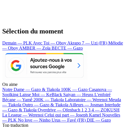
Sélection du moment
Demain — PLK
Avec Toi — Oboy
Akrapo 7 — Uzi (FR)
Mélodie
— Oboy
AMBER — Zola
BECTE — Gazo
On aime
Notre Dame —
Gazo & Tiakola
100K —
Gazo
Casanova —
Soolking
Laisse Moi —
KeBlack
Saiyan —
Heuss L'enfoiré
Bécane —
Yamê
200K —
Tiakola
Laboratoire —
Werenoi
Meuda
—
Tiakola
Outro —
Gazo & Tiakola
Ailleurs —
Josman
Interlude
—
Gazo & Tiakola
Overdrive —
Ofenbach
1 2 3 4 —
ZOKUSH
La League —
Werenoi
Celui qui part —
Joseph Kamel
Nouvelles
—
PLK
No love —
Ninho
Urus —
Favé (FR)
DIE —
Gazo
Top traduction