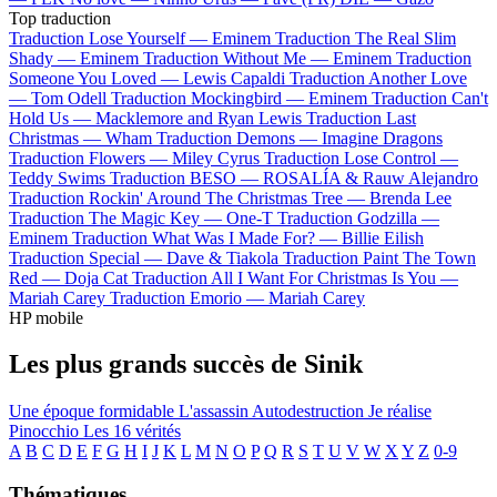
Top traduction
Traduction Lose Yourself —
Eminem
Traduction The Real Slim
Shady —
Eminem
Traduction Without Me —
Eminem
Traduction
Someone You Loved —
Lewis Capaldi
Traduction Another Love
—
Tom Odell
Traduction Mockingbird —
Eminem
Traduction Can't
Hold Us —
Macklemore and Ryan Lewis
Traduction Last
Christmas —
Wham
Traduction Demons —
Imagine Dragons
Traduction Flowers —
Miley Cyrus
Traduction Lose Control —
Teddy Swims
Traduction BESO —
ROSALÍA & Rauw Alejandro
Traduction Rockin' Around The Christmas Tree —
Brenda Lee
Traduction The Magic Key —
One-T
Traduction Godzilla —
Eminem
Traduction What Was I Made For? —
Billie Eilish
Traduction Special —
Dave & Tiakola
Traduction Paint The Town
Red —
Doja Cat
Traduction All I Want For Christmas Is You —
Mariah Carey
Traduction Emorio —
Mariah Carey
HP mobile
Les plus grands succès de Sinik
Une époque formidable
L'assassin
Autodestruction
Je réalise
Pinocchio
Les 16 vérités
A
B
C
D
E
F
G
H
I
J
K
L
M
N
O
P
Q
R
S
T
U
V
W
X
Y
Z
0-9
Thématiques