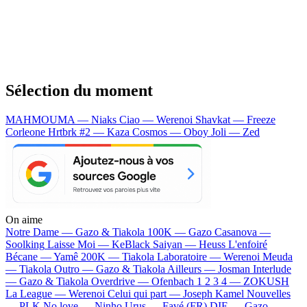
Sélection du moment
MAHMOUMA — Niaks
Ciao — Werenoi
Shavkat — Freeze
Corleone
Hrtbrk #2 — Kaza
Cosmos — Oboy
Joli — Zed
On aime
Notre Dame —
Gazo & Tiakola
100K —
Gazo
Casanova —
Soolking
Laisse Moi —
KeBlack
Saiyan —
Heuss L'enfoiré
Bécane —
Yamê
200K —
Tiakola
Laboratoire —
Werenoi
Meuda
—
Tiakola
Outro —
Gazo & Tiakola
Ailleurs —
Josman
Interlude
—
Gazo & Tiakola
Overdrive —
Ofenbach
1 2 3 4 —
ZOKUSH
La League —
Werenoi
Celui qui part —
Joseph Kamel
Nouvelles
—
PLK
No love —
Ninho
Urus —
Favé (FR)
DIE —
Gazo