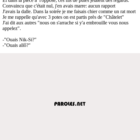
Et dans la pièce à l'opposé, ces fils de putes jetaient des regards.
Convaincu que c'était nul, j'en avais marre: aucun rapport
J'avais la dalle. Dans la soirée je me faisais chier comme un rat mort
Je me rappelle qu'avec 3 potes on est partis près de "Châtelet"
J'ai dit aux autres "nous on s'arrache si y'a embrouille vous nous
appelez".
-"Ouais Nik-Si?"
-"Ouais allô?"