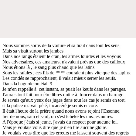
Nous sommes sortis de la voiture et sa tirait dans tout les sens
Mais sa visait surtout les jambes.
Dans nos rangs étaient le cran, les armes lourdes et les voyous
Nos adversaires, ces amateurs, n'avaient prévus que des cailloux
Nous étions là , le sang plus chaud que les latins
Sous les rafales , ces fils de **** couraient plus vite que des lapins.
Les condés se rapprochaient, il valait mieux serrer les seufs.
Dans la bagnole on était 9.
Je m'en rappelle à cet instant, sa puait les keufs dans les parages.
J'aurais tout fait pour être libres quitte à foncer dans un barrage.
Je savais qu'aux yeux des juges dans tout les cas je serais en tort,
si la police m'avait pété, incarcéré je serais encore.
Il était l'heure de la prière quand nous avons rejoint l'Essonne,
fier de nous, sain et sauf, on s'est tcheké les uns-les autres.
A l'époque j'étais si jeune, j'avais du respect pour aucune loi.
Mais je voulais vous dire que je n'en tire aucune gloire.
Je voulais vous dire que les erreurs me laissent souvent des regrets