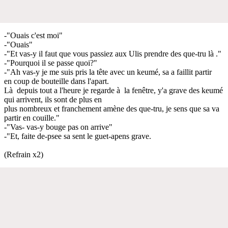
-"Ouais c'est moi"
-"Ouais"
-"Et vas-y il faut que vous passiez aux Ulis prendre des que-tru là ."
-"Pourquoi il se passe quoi?"
-"Ah vas-y je me suis pris la tête avec un keumé, sa a faillit partir
en coup de bouteille dans l'apart.
Là depuis tout a l'heure je regarde à la fenêtre, y'a grave des keumé
qui arrivent, ils sont de plus en
plus nombreux et franchement amène des que-tru, je sens que sa va
partir en couille."
-"Vas- vas-y bouge pas on arrive"
-"Et, faite de-psee sa sent le guet-apens grave.
(Refrain x2)