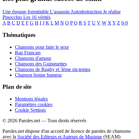
Une époque formidable
L'assassin
Autodestruction
Je réalise
Pinocchio
Les 16 vérités
A
B
C
D
E
F
G
H
I
J
K
L
M
N
O
P
Q
R
S
T
U
V
W
X
Y
Z
0-9
Thématiques
Chansons pour faire le sexe
Rap Français
Chansons d'amour
Chansons des Guinguettes
Chansons de Rugby et 3ème mi-temps
Chanson bonne humeur
Plan de site
Mentions légales
Paramètres cookies
Cookie Settings
© 2026 Paroles.net — Tous droits réservés
Paroles.net dispose d'un accord de licence de paroles de chansons
avec la
Société des Editeurs et Auteurs de Musique
(SEAM)