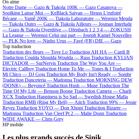
On aime
Notre Dame —
Gazo & Tiakola
100K —
Gazo
Casanova —
Soolking
Laisse Moi —
KeBlack
Saiyan —
Heuss L'enfoiré
Bécane —
Yamê
200K —
Tiakola
Laboratoire —
Werenoi
Meuda
—
Tiakola
Outro —
Gazo & Tiakola
Ailleurs —
Josman
Interlude
—
Gazo & Tiakola
Overdrive —
Ofenbach
1 2 3 4 —
ZOKUSH
La League —
Werenoi
Celui qui part —
Joseph Kamel
Nouvelles
—
PLK
No love —
Ninho
Urus —
Favé (FR)
DIE —
Gazo
Top traduction
Traduction des fleurs —
Tove Lo
Traduction AH HA —
Cardi B
Traduction Coulda Shoulda Woulda —
Russ
Traduction KYLIAN
DICTADOR —
SurNervis
Traduction The Way You Are —
Electric Callboy
Traduction Home To Me —
Tones & I
Traduction
Mi Chico —
DJ Goja
Traduction My Body Isn't Ready —
Sombr
Traduction Danceteria —
Madonna
Traduction MORNING DEW
(DONK) —
Beyoncé
Traduction Hush —
Muse
Traduction The
Time Of My Life —
Benson Boone
Traduction Camera —
Charli
XCX
Traduction Happiness is So Sad —
Swedish House Mafia
Traduction RMB (Ring My Bell) —
Aitch
Traduction 99% —
Jessie
Reyez
Traduction YOYO —
Don Xhoni
Traduction Bizarre —
Madonna
Traduction Van Cleef Pt 2 —
Malie Donn
Traduction
WIDE AWAKE —
Chris Grey
HP mobile
Les plus grands succès de Sinik