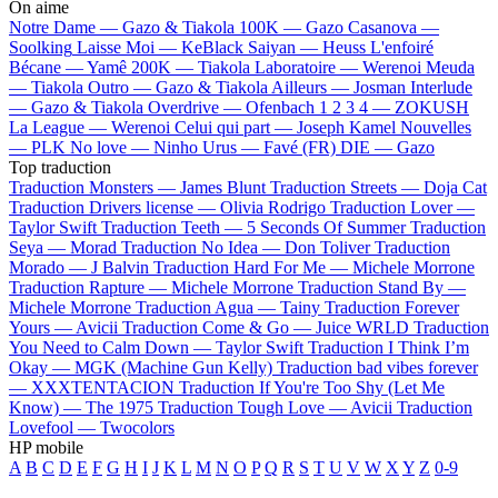
On aime
Notre Dame —
Gazo & Tiakola
100K —
Gazo
Casanova —
Soolking
Laisse Moi —
KeBlack
Saiyan —
Heuss L'enfoiré
Bécane —
Yamê
200K —
Tiakola
Laboratoire —
Werenoi
Meuda
—
Tiakola
Outro —
Gazo & Tiakola
Ailleurs —
Josman
Interlude
—
Gazo & Tiakola
Overdrive —
Ofenbach
1 2 3 4 —
ZOKUSH
La League —
Werenoi
Celui qui part —
Joseph Kamel
Nouvelles
—
PLK
No love —
Ninho
Urus —
Favé (FR)
DIE —
Gazo
Top traduction
Traduction Monsters —
James Blunt
Traduction Streets —
Doja Cat
Traduction Drivers license —
Olivia Rodrigo
Traduction Lover —
Taylor Swift
Traduction Teeth —
5 Seconds Of Summer
Traduction
Seya —
Morad
Traduction No Idea —
Don Toliver
Traduction
Morado —
J Balvin
Traduction Hard For Me —
Michele Morrone
Traduction Rapture —
Michele Morrone
Traduction Stand By —
Michele Morrone
Traduction Agua —
Tainy
Traduction Forever
Yours —
Avicii
Traduction Come & Go —
Juice WRLD
Traduction
You Need to Calm Down —
Taylor Swift
Traduction I Think I’m
Okay —
MGK (Machine Gun Kelly)
Traduction bad vibes forever
—
XXXTENTACION
Traduction If You're Too Shy (Let Me
Know) —
The 1975
Traduction Tough Love —
Avicii
Traduction
Lovefool —
Twocolors
HP mobile
A
B
C
D
E
F
G
H
I
J
K
L
M
N
O
P
Q
R
S
T
U
V
W
X
Y
Z
0-9