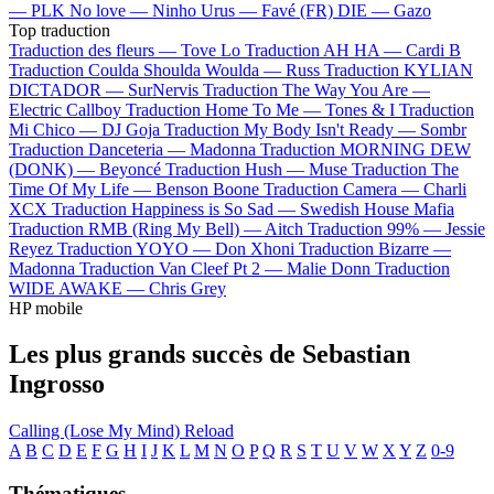
—
PLK
No love —
Ninho
Urus —
Favé (FR)
DIE —
Gazo
Top traduction
Traduction des fleurs —
Tove Lo
Traduction AH HA —
Cardi B
Traduction Coulda Shoulda Woulda —
Russ
Traduction KYLIAN
DICTADOR —
SurNervis
Traduction The Way You Are —
Electric Callboy
Traduction Home To Me —
Tones & I
Traduction
Mi Chico —
DJ Goja
Traduction My Body Isn't Ready —
Sombr
Traduction Danceteria —
Madonna
Traduction MORNING DEW
(DONK) —
Beyoncé
Traduction Hush —
Muse
Traduction The
Time Of My Life —
Benson Boone
Traduction Camera —
Charli
XCX
Traduction Happiness is So Sad —
Swedish House Mafia
Traduction RMB (Ring My Bell) —
Aitch
Traduction 99% —
Jessie
Reyez
Traduction YOYO —
Don Xhoni
Traduction Bizarre —
Madonna
Traduction Van Cleef Pt 2 —
Malie Donn
Traduction
WIDE AWAKE —
Chris Grey
HP mobile
Les plus grands succès de Sebastian
Ingrosso
Calling (Lose My Mind)
Reload
A
B
C
D
E
F
G
H
I
J
K
L
M
N
O
P
Q
R
S
T
U
V
W
X
Y
Z
0-9
Thématiques