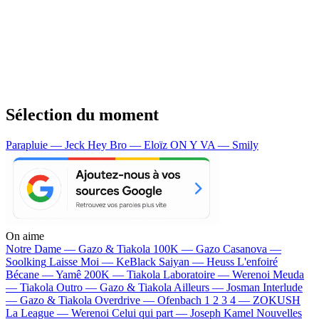
Sélection du moment
Parapluie — Jeck
Hey Bro — Eloïz
ON Y VA — Smily
On aime
Notre Dame —
Gazo & Tiakola
100K —
Gazo
Casanova —
Soolking
Laisse Moi —
KeBlack
Saiyan —
Heuss L'enfoiré
Bécane —
Yamê
200K —
Tiakola
Laboratoire —
Werenoi
Meuda
—
Tiakola
Outro —
Gazo & Tiakola
Ailleurs —
Josman
Interlude
—
Gazo & Tiakola
Overdrive —
Ofenbach
1 2 3 4 —
ZOKUSH
La League —
Werenoi
Celui qui part —
Joseph Kamel
Nouvelles