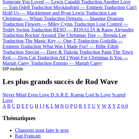
Someone You Loved —
Lewis Capaldi
Traduction Another Love
—
Tom Odell
Traduction Mockingbird —
Eminem
Traduction Can't
Hold Us —
Macklemore and Ryan Lewis
Traduction Last
Christmas —
Wham
Traduction Demons —
Imagine Dragons
Traduction Flowers —
Miley Cyrus
Traduction Lose Control —
Teddy Swims
Traduction BESO —
ROSALÍA & Rauw Alejandro
Traduction Rockin' Around The Christmas Tree —
Brenda Lee
Traduction The Magic Key —
One-T
Traduction Godzilla —
Eminem
Traduction What Was I Made For? —
Billie Eilish
Traduction Special —
Dave & Tiakola
Traduction Paint The Town
Red —
Doja Cat
Traduction All I Want For Christmas Is You —
Mariah Carey
Traduction Emorio —
Mariah Carey
HP mobile
Les plus grands succès de Rod Wave
Never Mind
Even Love
D.A.R.E.
Karma
Lost In Love
Scared
Love
A
B
C
D
E
F
G
H
I
J
K
L
M
N
O
P
Q
R
S
T
U
V
W
X
Y
Z
0-9
Thématiques
Chansons pour faire le sexe
Rap Français