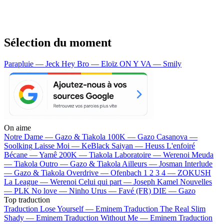
Sélection du moment
Parapluie — Jeck
Hey Bro — Eloïz
ON Y VA — Smily
On aime
Notre Dame —
Gazo & Tiakola
100K —
Gazo
Casanova —
Soolking
Laisse Moi —
KeBlack
Saiyan —
Heuss L'enfoiré
Bécane —
Yamê
200K —
Tiakola
Laboratoire —
Werenoi
Meuda
—
Tiakola
Outro —
Gazo & Tiakola
Ailleurs —
Josman
Interlude
—
Gazo & Tiakola
Overdrive —
Ofenbach
1 2 3 4 —
ZOKUSH
La League —
Werenoi
Celui qui part —
Joseph Kamel
Nouvelles
—
PLK
No love —
Ninho
Urus —
Favé (FR)
DIE —
Gazo
Top traduction
Traduction Lose Yourself —
Eminem
Traduction The Real Slim
Shady —
Eminem
Traduction Without Me —
Eminem
Traduction