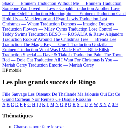
Shady —
Eminem
Traduction Without Me —
Eminem
Traduction
Someone You Loved —
Lewis Capaldi
Traduction Another Love
—
Tom Odell
Traduction Mockingbird —
Eminem
Traduction Can't
Hold Us —
Macklemore and Ryan Lewis
Traduction Last
Christmas —
Wham
Traduction Demons —
Imagine Dragons
Traduction Flowers —
Miley Cyrus
Traduction Lose Control —
Teddy Swims
Traduction BESO —
ROSALÍA & Rauw Alejandro
Traduction Rockin' Around The Christmas Tree —
Brenda Lee
Traduction The Magic Key —
One-T
Traduction Godzilla —
Eminem
Traduction What Was I Made For? —
Billie Eilish
Traduction Special —
Dave & Tiakola
Traduction Paint The Town
Red —
Doja Cat
Traduction All I Want For Christmas Is You —
Mariah Carey
Traduction Emorio —
Mariah Carey
HP mobile
Les plus grands succès de Ringo
Fille Sauvage
Les Oiseaux De Thaïlande
Ma Jalousie
Qui Est Ce
Grand Corbeau Noir
Remets Ce Disque
Rossana
A
B
C
D
E
F
G
H
I
J
K
L
M
N
O
P
Q
R
S
T
U
V
W
X
Y
Z
0-9
Thématiques
Chansons pour faire le sexe