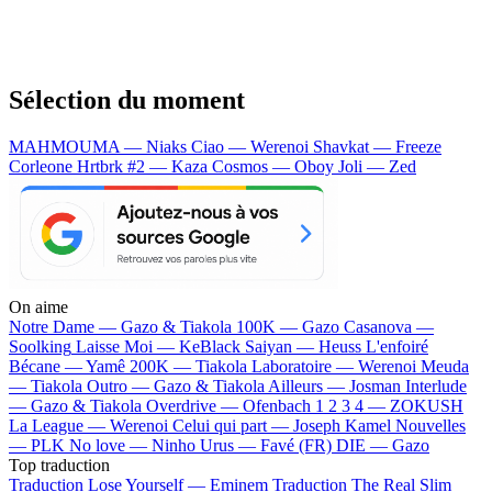
Sélection du moment
MAHMOUMA — Niaks
Ciao — Werenoi
Shavkat — Freeze
Corleone
Hrtbrk #2 — Kaza
Cosmos — Oboy
Joli — Zed
On aime
Notre Dame —
Gazo & Tiakola
100K —
Gazo
Casanova —
Soolking
Laisse Moi —
KeBlack
Saiyan —
Heuss L'enfoiré
Bécane —
Yamê
200K —
Tiakola
Laboratoire —
Werenoi
Meuda
—
Tiakola
Outro —
Gazo & Tiakola
Ailleurs —
Josman
Interlude
—
Gazo & Tiakola
Overdrive —
Ofenbach
1 2 3 4 —
ZOKUSH
La League —
Werenoi
Celui qui part —
Joseph Kamel
Nouvelles
—
PLK
No love —
Ninho
Urus —
Favé (FR)
DIE —
Gazo
Top traduction
Traduction Lose Yourself —
Eminem
Traduction The Real Slim