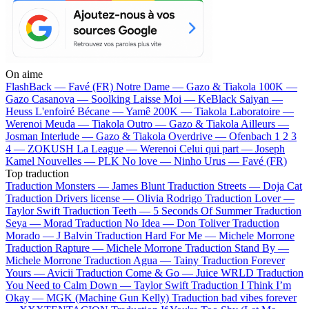
On aime
FlashBack —
Favé (FR)
Notre Dame —
Gazo & Tiakola
100K —
Gazo
Casanova —
Soolking
Laisse Moi —
KeBlack
Saiyan —
Heuss L'enfoiré
Bécane —
Yamê
200K —
Tiakola
Laboratoire —
Werenoi
Meuda —
Tiakola
Outro —
Gazo & Tiakola
Ailleurs —
Josman
Interlude —
Gazo & Tiakola
Overdrive —
Ofenbach
1 2 3
4 —
ZOKUSH
La League —
Werenoi
Celui qui part —
Joseph
Kamel
Nouvelles —
PLK
No love —
Ninho
Urus —
Favé (FR)
Top traduction
Traduction Monsters —
James Blunt
Traduction Streets —
Doja Cat
Traduction Drivers license —
Olivia Rodrigo
Traduction Lover —
Taylor Swift
Traduction Teeth —
5 Seconds Of Summer
Traduction
Seya —
Morad
Traduction No Idea —
Don Toliver
Traduction
Morado —
J Balvin
Traduction Hard For Me —
Michele Morrone
Traduction Rapture —
Michele Morrone
Traduction Stand By —
Michele Morrone
Traduction Agua —
Tainy
Traduction Forever
Yours —
Avicii
Traduction Come & Go —
Juice WRLD
Traduction
You Need to Calm Down —
Taylor Swift
Traduction I Think I’m
Okay —
MGK (Machine Gun Kelly)
Traduction bad vibes forever