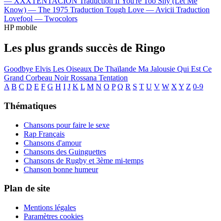
—
XXXTENTACION
Traduction If You're Too Shy (Let Me
Know) —
The 1975
Traduction Tough Love —
Avicii
Traduction
Lovefool —
Twocolors
HP mobile
Les plus grands succès de Ringo
Goodbye Elvis
Les Oiseaux De Thaïlande
Ma Jalousie
Qui Est Ce
Grand Corbeau Noir
Rossana
Tentation
A
B
C
D
E
F
G
H
I
J
K
L
M
N
O
P
Q
R
S
T
U
V
W
X
Y
Z
0-9
Thématiques
Chansons pour faire le sexe
Rap Français
Chansons d'amour
Chansons des Guinguettes
Chansons de Rugby et 3ème mi-temps
Chanson bonne humeur
Plan de site
Mentions légales
Paramètres cookies