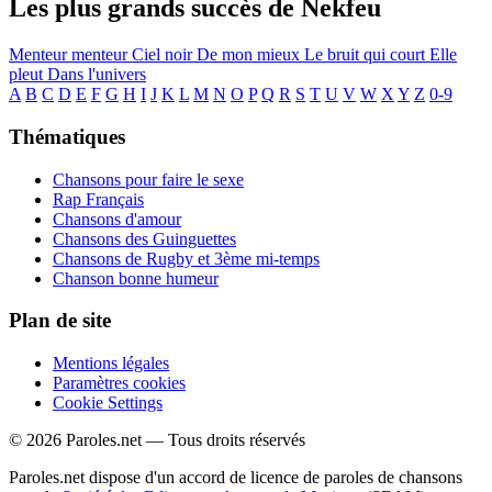
Les plus grands succès de Nekfeu
Menteur menteur
Ciel noir
De mon mieux
Le bruit qui court
Elle
pleut
Dans l'univers
A
B
C
D
E
F
G
H
I
J
K
L
M
N
O
P
Q
R
S
T
U
V
W
X
Y
Z
0-9
Thématiques
Chansons pour faire le sexe
Rap Français
Chansons d'amour
Chansons des Guinguettes
Chansons de Rugby et 3ème mi-temps
Chanson bonne humeur
Plan de site
Mentions légales
Paramètres cookies
Cookie Settings
© 2026 Paroles.net — Tous droits réservés
Paroles.net dispose d'un accord de licence de paroles de chansons