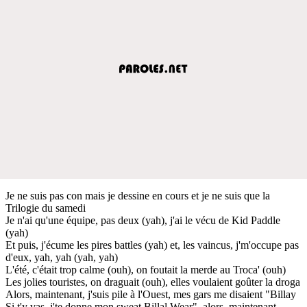
Je ne suis pas con mais je dessine en cours et je ne suis que la
Trilogie du samedi
Je n'ai qu'une équipe, pas deux (yah), j'ai le vécu de Kid Paddle
(yah)
Et puis, j'écume les pires battles (yah) et, les vaincus, j'm'occupe pas
d'eux, yah, yah (yah, yah)
L'été, c'était trop calme (ouh), on foutait la merde au Troca' (ouh)
Les jolies touristes, on draguait (ouh), elles voulaient goûter la droga
Alors, maintenant, j'suis pile à l'Ouest, mes gars me disaient "Billay
Si t'y vas, j'te donne mon sweat Billal Wear", alors, maintenant,