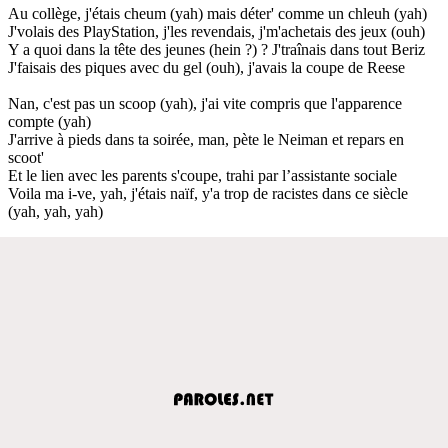
Au collège, j'étais cheum (yah) mais déter' comme un chleuh (yah)
J'volais des PlayStation, j'les revendais, j'm'achetais des jeux (ouh)
Y a quoi dans la tête des jeunes (hein ?) ? J'traînais dans tout Beriz
J'faisais des piques avec du gel (ouh), j'avais la coupe de Reese
Nan, c'est pas un scoop (yah), j'ai vite compris que l'apparence
compte (yah)
J'arrive à pieds dans ta soirée, man, pète le Neiman et repars en
scoot'
Et le lien avec les parents s'coupe, trahi par l’assistante sociale
Voila ma i-ve, yah, j'étais naïf, y'a trop de racistes dans ce siècle
(yah, yah, yah)