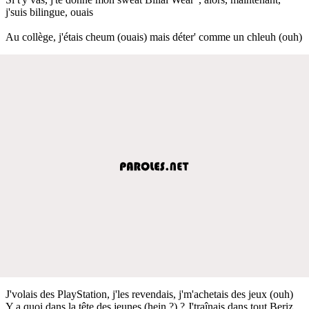
j'suis bilingue, ouais
Au collège, j'étais cheum (ouais) mais déter' comme un chleuh (ouh)
J'volais des PlayStation, j'les revendais, j'm'achetais des jeux (ouh)
Y a quoi dans la tête des jeunes (hein ?) ? J'traînais dans tout Beriz