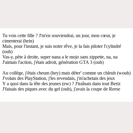
Tu vois cette fille ? J'm'en souviendrai, un jour, mon cœur, je
cimenterai (hein)
Mais, pour l'instant, je suis notre rêve, je la fais piloter l'cylindré
(ouh)
Vas-y, pète à droite, super nana a le mojo sans zippette, na, na
J'aimais l'action, j'étais adroit, génération GTA 3 (ouh)
Au collège, j'étais cheum (hey) mais déter' comme un chleuh (wouh)
J'volais des PlayStation, j'les revendais, j'm'achetais des jeux
Y a quoi dans la tête des jeunes (ew) ? J'traînais dans tout Beriz
J'faisais des piques avec du gel (ouh), j'avais la coupe de Reese