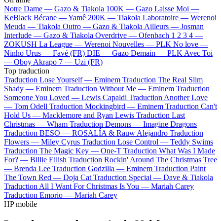
Notre Dame —
Gazo & Tiakola
100K —
Gazo
Laisse Moi —
KeBlack
Bécane —
Yamê
200K —
Tiakola
Laboratoire —
Werenoi
Meuda —
Tiakola
Outro —
Gazo & Tiakola
Ailleurs —
Josman
Interlude —
Gazo & Tiakola
Overdrive —
Ofenbach
1 2 3 4 —
ZOKUSH
La League —
Werenoi
Nouvelles —
PLK
No love —
Ninho
Urus —
Favé (FR)
DIE —
Gazo
Demain —
PLK
Avec Toi
—
Oboy
Akrapo 7 —
Uzi (FR)
Top traduction
Traduction Lose Yourself —
Eminem
Traduction The Real Slim
Shady —
Eminem
Traduction Without Me —
Eminem
Traduction
Someone You Loved —
Lewis Capaldi
Traduction Another Love
—
Tom Odell
Traduction Mockingbird —
Eminem
Traduction Can't
Hold Us —
Macklemore and Ryan Lewis
Traduction Last
Christmas —
Wham
Traduction Demons —
Imagine Dragons
Traduction BESO —
ROSALÍA & Rauw Alejandro
Traduction
Flowers —
Miley Cyrus
Traduction Lose Control —
Teddy Swims
Traduction The Magic Key —
One-T
Traduction What Was I Made
For? —
Billie Eilish
Traduction Rockin' Around The Christmas Tree
—
Brenda Lee
Traduction Godzilla —
Eminem
Traduction Paint
The Town Red —
Doja Cat
Traduction Special —
Dave & Tiakola
Traduction All I Want For Christmas Is You —
Mariah Carey
Traduction Emorio —
Mariah Carey
HP mobile