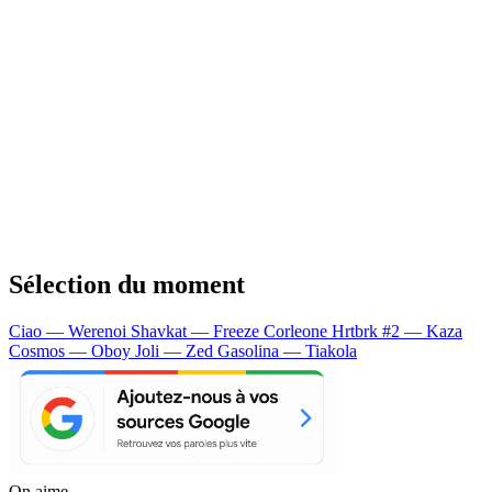
Sélection du moment
Ciao — Werenoi
Shavkat — Freeze Corleone
Hrtbrk #2 — Kaza
Cosmos — Oboy
Joli — Zed
Gasolina — Tiakola
On aime