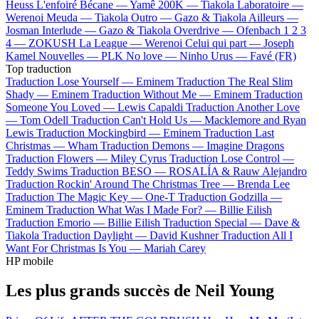
Heuss L'enfoiré
Bécane —
Yamê
200K —
Tiakola
Laboratoire —
Werenoi
Meuda —
Tiakola
Outro —
Gazo & Tiakola
Ailleurs —
Josman
Interlude —
Gazo & Tiakola
Overdrive —
Ofenbach
1 2 3
4 —
ZOKUSH
La League —
Werenoi
Celui qui part —
Joseph
Kamel
Nouvelles —
PLK
No love —
Ninho
Urus —
Favé (FR)
Top traduction
Traduction Lose Yourself —
Eminem
Traduction The Real Slim
Shady —
Eminem
Traduction Without Me —
Eminem
Traduction
Someone You Loved —
Lewis Capaldi
Traduction Another Love
—
Tom Odell
Traduction Can't Hold Us —
Macklemore and Ryan
Lewis
Traduction Mockingbird —
Eminem
Traduction Last
Christmas —
Wham
Traduction Demons —
Imagine Dragons
Traduction Flowers —
Miley Cyrus
Traduction Lose Control —
Teddy Swims
Traduction BESO —
ROSALÍA & Rauw Alejandro
Traduction Rockin' Around The Christmas Tree —
Brenda Lee
Traduction The Magic Key —
One-T
Traduction Godzilla —
Eminem
Traduction What Was I Made For? —
Billie Eilish
Traduction Emorio —
Billie Eilish
Traduction Special —
Dave &
Tiakola
Traduction Daylight —
David Kushner
Traduction All I
Want For Christmas Is You —
Mariah Carey
HP mobile
Les plus grands succès de Neil Young