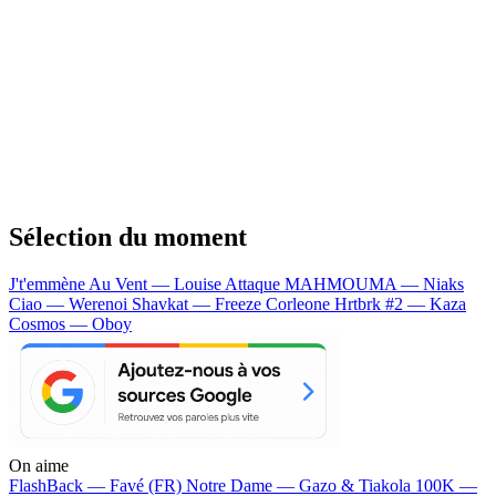
Sélection du moment
J't'emmène Au Vent — Louise Attaque
MAHMOUMA — Niaks
Ciao — Werenoi
Shavkat — Freeze Corleone
Hrtbrk #2 — Kaza
Cosmos — Oboy
On aime
FlashBack —
Favé (FR)
Notre Dame —
Gazo & Tiakola
100K —