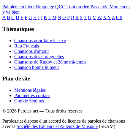
Palmiers en hiver
Braquage
QCC
Tout ou rien
Pas envie
Mon coeur
y va bien
A
B
C
D
E
F
G
H
I
J
K
L
M
N
O
P
Q
R
S
T
U
V
W
X
Y
Z
0-9
Thématiques
Chansons pour faire le sexe
Rap Français
Chansons d'amour
Chansons des Guinguettes
Chansons de Rugby et 3ème mi-temps
Chanson bonne humeur
Plan de site
Mentions légales
Paramètres cookies
Cookie Settings
© 2026 Paroles.net — Tous droits réservés
Paroles.net dispose d'un accord de licence de paroles de chansons
avec la
Société des Editeurs et Auteurs de Musique
(SEAM)