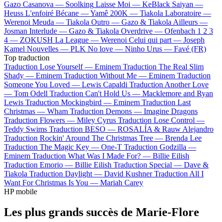
Gazo
Casanova —
Soolking
Laisse Moi —
KeBlack
Saiyan —
Heuss L'enfoiré
Bécane —
Yamê
200K —
Tiakola
Laboratoire —
Werenoi
Meuda —
Tiakola
Outro —
Gazo & Tiakola
Ailleurs —
Josman
Interlude —
Gazo & Tiakola
Overdrive —
Ofenbach
1 2 3
4 —
ZOKUSH
La League —
Werenoi
Celui qui part —
Joseph
Kamel
Nouvelles —
PLK
No love —
Ninho
Urus —
Favé (FR)
Top traduction
Traduction Lose Yourself —
Eminem
Traduction The Real Slim
Shady —
Eminem
Traduction Without Me —
Eminem
Traduction
Someone You Loved —
Lewis Capaldi
Traduction Another Love
—
Tom Odell
Traduction Can't Hold Us —
Macklemore and Ryan
Lewis
Traduction Mockingbird —
Eminem
Traduction Last
Christmas —
Wham
Traduction Demons —
Imagine Dragons
Traduction Flowers —
Miley Cyrus
Traduction Lose Control —
Teddy Swims
Traduction BESO —
ROSALÍA & Rauw Alejandro
Traduction Rockin' Around The Christmas Tree —
Brenda Lee
Traduction The Magic Key —
One-T
Traduction Godzilla —
Eminem
Traduction What Was I Made For? —
Billie Eilish
Traduction Emorio —
Billie Eilish
Traduction Special —
Dave &
Tiakola
Traduction Daylight —
David Kushner
Traduction All I
Want For Christmas Is You —
Mariah Carey
HP mobile
Les plus grands succès de Marie-Flore