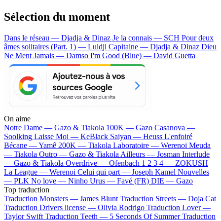
Sélection du moment
Dans le réseau — Djadja & Dinaz
Je la connais — SCH
Pour deux
âmes solitaires (Part. 1) — Luidji
Capitaine — Djadja & Dinaz
Dieu
Ne Ment Jamais — Damso
I'm Good (Blue) — David Guetta
On aime
Notre Dame —
Gazo & Tiakola
100K —
Gazo
Casanova —
Soolking
Laisse Moi —
KeBlack
Saiyan —
Heuss L'enfoiré
Bécane —
Yamê
200K —
Tiakola
Laboratoire —
Werenoi
Meuda
—
Tiakola
Outro —
Gazo & Tiakola
Ailleurs —
Josman
Interlude
—
Gazo & Tiakola
Overdrive —
Ofenbach
1 2 3 4 —
ZOKUSH
La League —
Werenoi
Celui qui part —
Joseph Kamel
Nouvelles
—
PLK
No love —
Ninho
Urus —
Favé (FR)
DIE —
Gazo
Top traduction
Traduction Monsters —
James Blunt
Traduction Streets —
Doja Cat
Traduction Drivers license —
Olivia Rodrigo
Traduction Lover —
Taylor Swift
Traduction Teeth —
5 Seconds Of Summer
Traduction