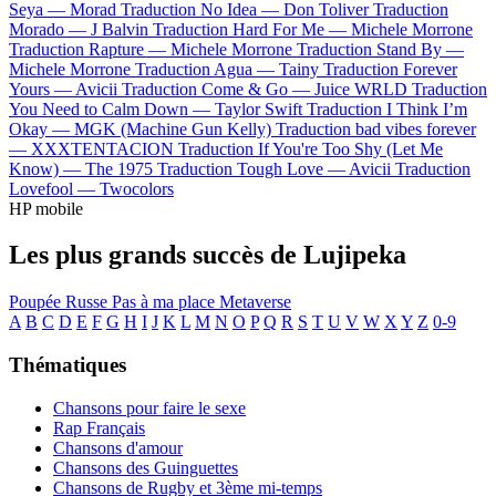
Seya —
Morad
Traduction No Idea —
Don Toliver
Traduction
Morado —
J Balvin
Traduction Hard For Me —
Michele Morrone
Traduction Rapture —
Michele Morrone
Traduction Stand By —
Michele Morrone
Traduction Agua —
Tainy
Traduction Forever
Yours —
Avicii
Traduction Come & Go —
Juice WRLD
Traduction
You Need to Calm Down —
Taylor Swift
Traduction I Think I’m
Okay —
MGK (Machine Gun Kelly)
Traduction bad vibes forever
—
XXXTENTACION
Traduction If You're Too Shy (Let Me
Know) —
The 1975
Traduction Tough Love —
Avicii
Traduction
Lovefool —
Twocolors
HP mobile
Les plus grands succès de Lujipeka
Poupée Russe
Pas à ma place
Metaverse
A
B
C
D
E
F
G
H
I
J
K
L
M
N
O
P
Q
R
S
T
U
V
W
X
Y
Z
0-9
Thématiques
Chansons pour faire le sexe
Rap Français
Chansons d'amour
Chansons des Guinguettes
Chansons de Rugby et 3ème mi-temps