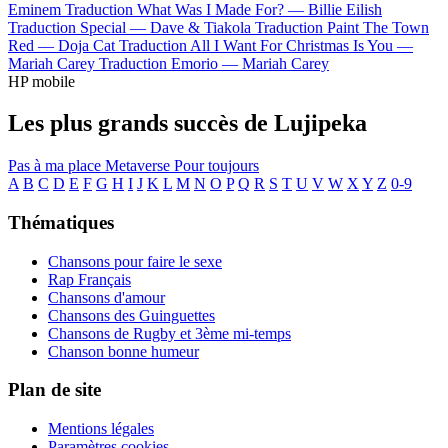
Eminem
Traduction What Was I Made For? —
Billie Eilish
Traduction Special —
Dave & Tiakola
Traduction Paint The Town
Red —
Doja Cat
Traduction All I Want For Christmas Is You —
Mariah Carey
Traduction Emorio —
Mariah Carey
HP mobile
Les plus grands succès de Lujipeka
Pas à ma place
Metaverse
Pour toujours
A
B
C
D
E
F
G
H
I
J
K
L
M
N
O
P
Q
R
S
T
U
V
W
X
Y
Z
0-9
Thématiques
Chansons pour faire le sexe
Rap Français
Chansons d'amour
Chansons des Guinguettes
Chansons de Rugby et 3ème mi-temps
Chanson bonne humeur
Plan de site
Mentions légales
Paramètres cookies