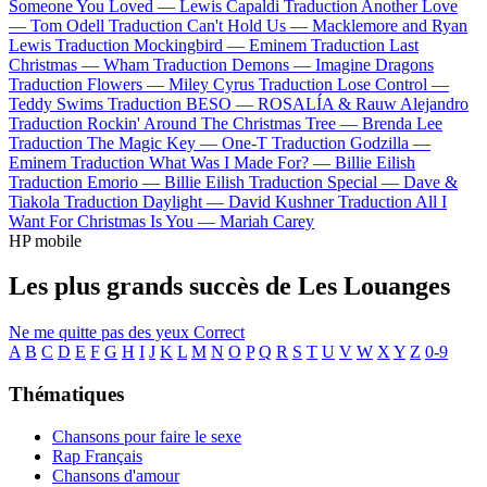
Someone You Loved —
Lewis Capaldi
Traduction Another Love
—
Tom Odell
Traduction Can't Hold Us —
Macklemore and Ryan
Lewis
Traduction Mockingbird —
Eminem
Traduction Last
Christmas —
Wham
Traduction Demons —
Imagine Dragons
Traduction Flowers —
Miley Cyrus
Traduction Lose Control —
Teddy Swims
Traduction BESO —
ROSALÍA & Rauw Alejandro
Traduction Rockin' Around The Christmas Tree —
Brenda Lee
Traduction The Magic Key —
One-T
Traduction Godzilla —
Eminem
Traduction What Was I Made For? —
Billie Eilish
Traduction Emorio —
Billie Eilish
Traduction Special —
Dave &
Tiakola
Traduction Daylight —
David Kushner
Traduction All I
Want For Christmas Is You —
Mariah Carey
HP mobile
Les plus grands succès de Les Louanges
Ne me quitte pas des yeux
Correct
A
B
C
D
E
F
G
H
I
J
K
L
M
N
O
P
Q
R
S
T
U
V
W
X
Y
Z
0-9
Thématiques
Chansons pour faire le sexe
Rap Français
Chansons d'amour