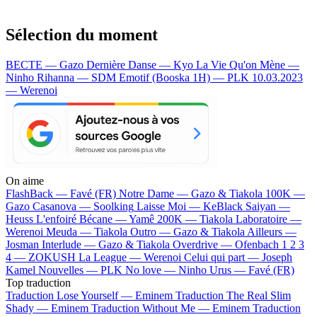
Sélection du moment
BECTE — Gazo
Dernière Danse — Kyo
La Vie Qu'on Mène —
Ninho
Rihanna — SDM
Emotif (Booska 1H) — PLK
10.03.2023
— Werenoi
On aime
FlashBack —
Favé (FR)
Notre Dame —
Gazo & Tiakola
100K —
Gazo
Casanova —
Soolking
Laisse Moi —
KeBlack
Saiyan —
Heuss L'enfoiré
Bécane —
Yamê
200K —
Tiakola
Laboratoire —
Werenoi
Meuda —
Tiakola
Outro —
Gazo & Tiakola
Ailleurs —
Josman
Interlude —
Gazo & Tiakola
Overdrive —
Ofenbach
1 2 3
4 —
ZOKUSH
La League —
Werenoi
Celui qui part —
Joseph
Kamel
Nouvelles —
PLK
No love —
Ninho
Urus —
Favé (FR)
Top traduction
Traduction Lose Yourself —
Eminem
Traduction The Real Slim
Shady —
Eminem
Traduction Without Me —
Eminem
Traduction