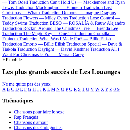
—
Tom Odell
Traduction Can't Hold Us —
Macklemore and Ryan
Lewis
Traduction Mockingbird —
Eminem
Traduction Last
Christmas —
Wham
Traduction Demons —
Imagine Dragons
Traduction Flowers —
Miley Cyrus
Traduction Lose Control —
Teddy Swims
Traduction BESO —
ROSALÍA & Rauw Alejandro
Traduction Rockin' Around The Christmas Tree —
Brenda Lee
Traduction The Magic Key —
One-T
Traduction Godzilla —
Eminem
Traduction What Was I Made For? —
Billie Eilish
Traduction Emorio —
Billie Eilish
Traduction Special —
Dave &
Tiakola
Traduction Daylight —
David Kushner
Traduction All I
Want For Christmas Is You —
Mariah Carey
HP mobile
Les plus grands succès de Les Louanges
Ne me quitte pas des yeux
A
B
C
D
E
F
G
H
I
J
K
L
M
N
O
P
Q
R
S
T
U
V
W
X
Y
Z
0-9
Thématiques
Chansons pour faire le sexe
Rap Français
Chansons d'amour
Chansons des Guinguettes