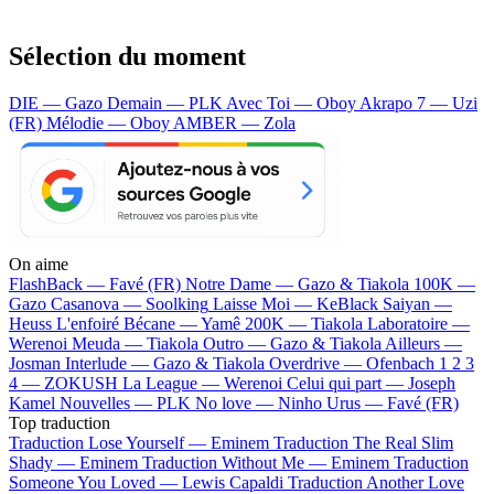
Sélection du moment
DIE — Gazo
Demain — PLK
Avec Toi — Oboy
Akrapo 7 — Uzi
(FR)
Mélodie — Oboy
AMBER — Zola
On aime
FlashBack —
Favé (FR)
Notre Dame —
Gazo & Tiakola
100K —
Gazo
Casanova —
Soolking
Laisse Moi —
KeBlack
Saiyan —
Heuss L'enfoiré
Bécane —
Yamê
200K —
Tiakola
Laboratoire —
Werenoi
Meuda —
Tiakola
Outro —
Gazo & Tiakola
Ailleurs —
Josman
Interlude —
Gazo & Tiakola
Overdrive —
Ofenbach
1 2 3
4 —
ZOKUSH
La League —
Werenoi
Celui qui part —
Joseph
Kamel
Nouvelles —
PLK
No love —
Ninho
Urus —
Favé (FR)
Top traduction
Traduction Lose Yourself —
Eminem
Traduction The Real Slim
Shady —
Eminem
Traduction Without Me —
Eminem
Traduction
Someone You Loved —
Lewis Capaldi
Traduction Another Love