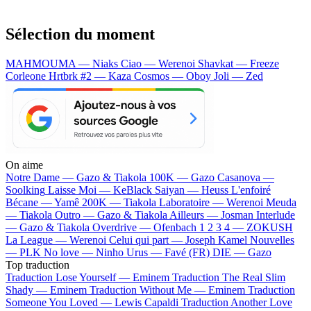
Sélection du moment
MAHMOUMA — Niaks
Ciao — Werenoi
Shavkat — Freeze
Corleone
Hrtbrk #2 — Kaza
Cosmos — Oboy
Joli — Zed
On aime
Notre Dame —
Gazo & Tiakola
100K —
Gazo
Casanova —
Soolking
Laisse Moi —
KeBlack
Saiyan —
Heuss L'enfoiré
Bécane —
Yamê
200K —
Tiakola
Laboratoire —
Werenoi
Meuda
—
Tiakola
Outro —
Gazo & Tiakola
Ailleurs —
Josman
Interlude
—
Gazo & Tiakola
Overdrive —
Ofenbach
1 2 3 4 —
ZOKUSH
La League —
Werenoi
Celui qui part —
Joseph Kamel
Nouvelles
—
PLK
No love —
Ninho
Urus —
Favé (FR)
DIE —
Gazo
Top traduction
Traduction Lose Yourself —
Eminem
Traduction The Real Slim
Shady —
Eminem
Traduction Without Me —
Eminem
Traduction
Someone You Loved —
Lewis Capaldi
Traduction Another Love