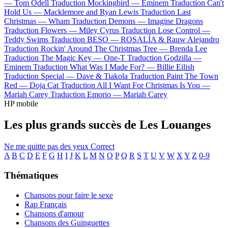
—
Tom Odell
Traduction Mockingbird —
Eminem
Traduction Can't
Hold Us —
Macklemore and Ryan Lewis
Traduction Last
Christmas —
Wham
Traduction Demons —
Imagine Dragons
Traduction Flowers —
Miley Cyrus
Traduction Lose Control —
Teddy Swims
Traduction BESO —
ROSALÍA & Rauw Alejandro
Traduction Rockin' Around The Christmas Tree —
Brenda Lee
Traduction The Magic Key —
One-T
Traduction Godzilla —
Eminem
Traduction What Was I Made For? —
Billie Eilish
Traduction Special —
Dave & Tiakola
Traduction Paint The Town
Red —
Doja Cat
Traduction All I Want For Christmas Is You —
Mariah Carey
Traduction Emorio —
Mariah Carey
HP mobile
Les plus grands succès de Les Louanges
Ne me quitte pas des yeux
Correct
A
B
C
D
E
F
G
H
I
J
K
L
M
N
O
P
Q
R
S
T
U
V
W
X
Y
Z
0-9
Thématiques
Chansons pour faire le sexe
Rap Français
Chansons d'amour
Chansons des Guinguettes