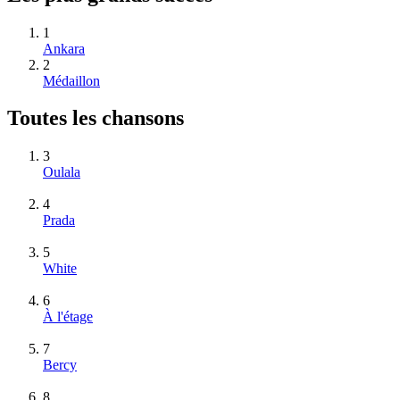
1
Ankara
2
Médaillon
Toutes les chansons
3
Oulala
4
Prada
5
White
6
À l'étage
7
Bercy
8