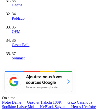
33
Ghetta
34
Poblado
35
OFM
36
Casus Belli
37
Sommet
On aime
Notre Dame —
Gazo & Tiakola
100K —
Gazo
Casanova —
Soolking
Laisse Moi —
KeBlack
Saiyan —
Heuss L'enfoiré