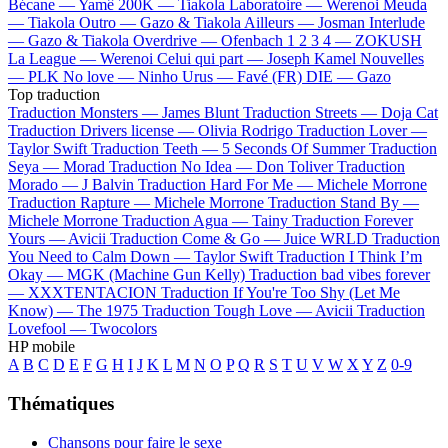
Bécane —
Yamê
200K —
Tiakola
Laboratoire —
Werenoi
Meuda
—
Tiakola
Outro —
Gazo & Tiakola
Ailleurs —
Josman
Interlude
—
Gazo & Tiakola
Overdrive —
Ofenbach
1 2 3 4 —
ZOKUSH
La League —
Werenoi
Celui qui part —
Joseph Kamel
Nouvelles
—
PLK
No love —
Ninho
Urus —
Favé (FR)
DIE —
Gazo
Top traduction
Traduction Monsters —
James Blunt
Traduction Streets —
Doja Cat
Traduction Drivers license —
Olivia Rodrigo
Traduction Lover —
Taylor Swift
Traduction Teeth —
5 Seconds Of Summer
Traduction
Seya —
Morad
Traduction No Idea —
Don Toliver
Traduction
Morado —
J Balvin
Traduction Hard For Me —
Michele Morrone
Traduction Rapture —
Michele Morrone
Traduction Stand By —
Michele Morrone
Traduction Agua —
Tainy
Traduction Forever
Yours —
Avicii
Traduction Come & Go —
Juice WRLD
Traduction
You Need to Calm Down —
Taylor Swift
Traduction I Think I’m
Okay —
MGK (Machine Gun Kelly)
Traduction bad vibes forever
—
XXXTENTACION
Traduction If You're Too Shy (Let Me
Know) —
The 1975
Traduction Tough Love —
Avicii
Traduction
Lovefool —
Twocolors
HP mobile
A
B
C
D
E
F
G
H
I
J
K
L
M
N
O
P
Q
R
S
T
U
V
W
X
Y
Z
0-9
Thématiques
Chansons pour faire le sexe