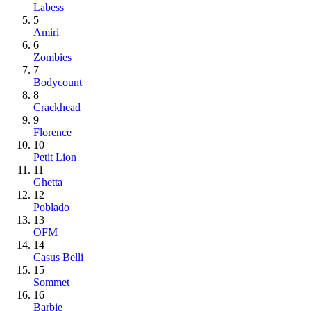
Labess
5
Amiri
6
Zombies
7
Bodycount
8
Crackhead
9
Florence
10
Petit Lion
11
Ghetta
12
Poblado
13
OFM
14
Casus Belli
15
Sommet
16
Barbie