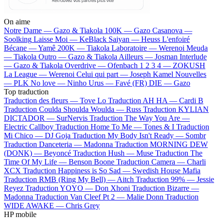
On aime
Notre Dame —
Gazo & Tiakola
100K —
Gazo
Casanova —
Soolking
Laisse Moi —
KeBlack
Saiyan —
Heuss L'enfoiré
Bécane —
Yamê
200K —
Tiakola
Laboratoire —
Werenoi
Meuda
—
Tiakola
Outro —
Gazo & Tiakola
Ailleurs —
Josman
Interlude
—
Gazo & Tiakola
Overdrive —
Ofenbach
1 2 3 4 —
ZOKUSH
La League —
Werenoi
Celui qui part —
Joseph Kamel
Nouvelles
—
PLK
No love —
Ninho
Urus —
Favé (FR)
DIE —
Gazo
Top traduction
Traduction des fleurs —
Tove Lo
Traduction AH HA —
Cardi B
Traduction Coulda Shoulda Woulda —
Russ
Traduction KYLIAN
DICTADOR —
SurNervis
Traduction The Way You Are —
Electric Callboy
Traduction Home To Me —
Tones & I
Traduction
Mi Chico —
DJ Goja
Traduction My Body Isn't Ready —
Sombr
Traduction Danceteria —
Madonna
Traduction MORNING DEW
(DONK) —
Beyoncé
Traduction Hush —
Muse
Traduction The
Time Of My Life —
Benson Boone
Traduction Camera —
Charli
XCX
Traduction Happiness is So Sad —
Swedish House Mafia
Traduction RMB (Ring My Bell) —
Aitch
Traduction 99% —
Jessie
Reyez
Traduction YOYO —
Don Xhoni
Traduction Bizarre —
Madonna
Traduction Van Cleef Pt 2 —
Malie Donn
Traduction
WIDE AWAKE —
Chris Grey
HP mobile