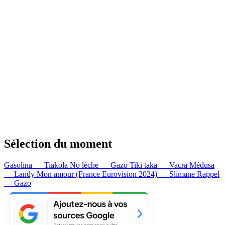
Sélection du moment
Gasolina — Tiakola
No lèche — Gazo
Tiki taka — Vacra
Médusa
— Landy
Mon amour (France Eurovision 2024) — Slimane
Rappel
— Gazo