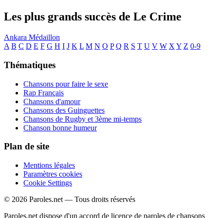
Les plus grands succès de Le Crime
Ankara
Médaillon
A
B
C
D
E
F
G
H
I
J
K
L
M
N
O
P
Q
R
S
T
U
V
W
X
Y
Z
0-9
Thématiques
Chansons pour faire le sexe
Rap Français
Chansons d'amour
Chansons des Guinguettes
Chansons de Rugby et 3ème mi-temps
Chanson bonne humeur
Plan de site
Mentions légales
Paramètres cookies
Cookie Settings
© 2026 Paroles.net — Tous droits réservés
Paroles.net dispose d'un accord de licence de paroles de chansons