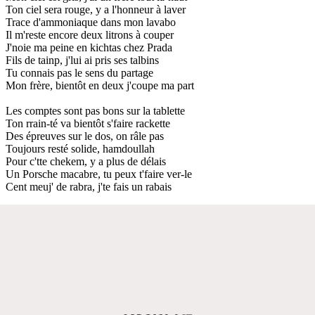
Ton ciel sera rouge, y a l'honneur à laver
Trace d'ammoniaque dans mon lavabo
Il m'reste encore deux litrons à couper
J'noie ma peine en kichtas chez Prada
Fils de tainp, j'lui ai pris ses talbins
Tu connais pas le sens du partage
Mon frère, bientôt en deux j'coupe ma part
Les comptes sont pas bons sur la tablette
Ton rrain-té va bientôt s'faire rackette
Des épreuves sur le dos, on râle pas
Toujours resté solide, hamdoullah
Pour c'tte chekem, y a plus de délais
Un Porsche macabre, tu peux t'faire ver-le
Cent meuj' de rabra, j'te fais un rabais