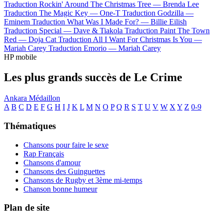
Traduction Rockin' Around The Christmas Tree —
Brenda Lee
Traduction The Magic Key —
One-T
Traduction Godzilla —
Eminem
Traduction What Was I Made For? —
Billie Eilish
Traduction Special —
Dave & Tiakola
Traduction Paint The Town
Red —
Doja Cat
Traduction All I Want For Christmas Is You —
Mariah Carey
Traduction Emorio —
Mariah Carey
HP mobile
Les plus grands succès de Le Crime
Ankara
Médaillon
A
B
C
D
E
F
G
H
I
J
K
L
M
N
O
P
Q
R
S
T
U
V
W
X
Y
Z
0-9
Thématiques
Chansons pour faire le sexe
Rap Français
Chansons d'amour
Chansons des Guinguettes
Chansons de Rugby et 3ème mi-temps
Chanson bonne humeur
Plan de site