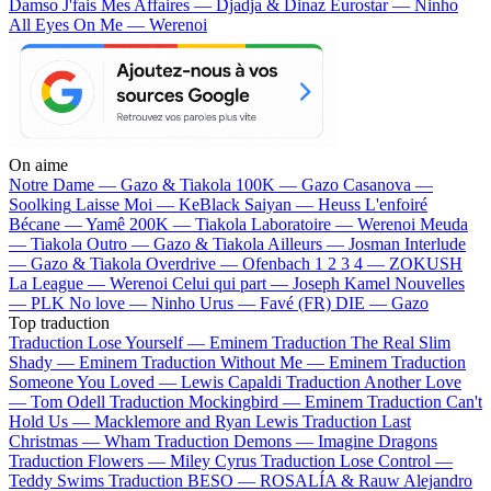
Damso
J'fais Mes Affaires — Djadja & Dinaz
Eurostar — Ninho
All Eyes On Me — Werenoi
On aime
Notre Dame —
Gazo & Tiakola
100K —
Gazo
Casanova —
Soolking
Laisse Moi —
KeBlack
Saiyan —
Heuss L'enfoiré
Bécane —
Yamê
200K —
Tiakola
Laboratoire —
Werenoi
Meuda
—
Tiakola
Outro —
Gazo & Tiakola
Ailleurs —
Josman
Interlude
—
Gazo & Tiakola
Overdrive —
Ofenbach
1 2 3 4 —
ZOKUSH
La League —
Werenoi
Celui qui part —
Joseph Kamel
Nouvelles
—
PLK
No love —
Ninho
Urus —
Favé (FR)
DIE —
Gazo
Top traduction
Traduction Lose Yourself —
Eminem
Traduction The Real Slim
Shady —
Eminem
Traduction Without Me —
Eminem
Traduction
Someone You Loved —
Lewis Capaldi
Traduction Another Love
—
Tom Odell
Traduction Mockingbird —
Eminem
Traduction Can't
Hold Us —
Macklemore and Ryan Lewis
Traduction Last
Christmas —
Wham
Traduction Demons —
Imagine Dragons
Traduction Flowers —
Miley Cyrus
Traduction Lose Control —
Teddy Swims
Traduction BESO —
ROSALÍA & Rauw Alejandro