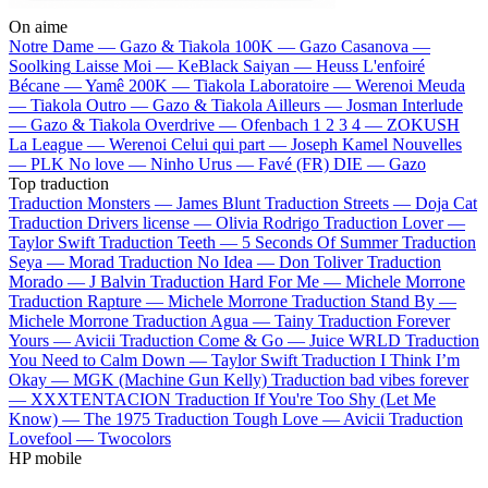
On aime
Notre Dame —
Gazo & Tiakola
100K —
Gazo
Casanova —
Soolking
Laisse Moi —
KeBlack
Saiyan —
Heuss L'enfoiré
Bécane —
Yamê
200K —
Tiakola
Laboratoire —
Werenoi
Meuda
—
Tiakola
Outro —
Gazo & Tiakola
Ailleurs —
Josman
Interlude
—
Gazo & Tiakola
Overdrive —
Ofenbach
1 2 3 4 —
ZOKUSH
La League —
Werenoi
Celui qui part —
Joseph Kamel
Nouvelles
—
PLK
No love —
Ninho
Urus —
Favé (FR)
DIE —
Gazo
Top traduction
Traduction Monsters —
James Blunt
Traduction Streets —
Doja Cat
Traduction Drivers license —
Olivia Rodrigo
Traduction Lover —
Taylor Swift
Traduction Teeth —
5 Seconds Of Summer
Traduction
Seya —
Morad
Traduction No Idea —
Don Toliver
Traduction
Morado —
J Balvin
Traduction Hard For Me —
Michele Morrone
Traduction Rapture —
Michele Morrone
Traduction Stand By —
Michele Morrone
Traduction Agua —
Tainy
Traduction Forever
Yours —
Avicii
Traduction Come & Go —
Juice WRLD
Traduction
You Need to Calm Down —
Taylor Swift
Traduction I Think I’m
Okay —
MGK (Machine Gun Kelly)
Traduction bad vibes forever
—
XXXTENTACION
Traduction If You're Too Shy (Let Me
Know) —
The 1975
Traduction Tough Love —
Avicii
Traduction
Lovefool —
Twocolors
HP mobile