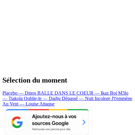
Sélection du moment
Placebo — Dinos
BALLE DANS LE COEUR — Ikaz Boi
M3lo
— Tiakola
Oublie-le — Dadju
Dépassé — Nuit Incolore
J't'emmène
Au Vent — Louise Attaque