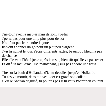
J'né-tour avec la meu-ar mais ils sont gué-lar
J'pe-ra pas pour une timp plus pour de l'or
Non faut pas leur tendre la joue
Ils vont t'donner un go pour un p'tit peu d'argent
J'vis la nuit et le jour, j'écris différents textes, beaucoup khedma pas
de chance
Elle elle veut l'hôtel juste après le resto, bien sûr qu'elle va pas rester
Et dit à ta racli d'me DM maintenant, j'suis pas encore une resta
Tire sur la beuh d'Hollande, d'ici tu décolles jusqu'en Hollande
Tu t'es vu mourir, dans ton veau-cer est gravé son collant
C'est le Sheitan déguisé, tu pourras pas si tu veux t'barrer en courant