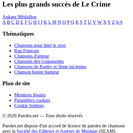
Les plus grands succès de Le Crime
Ankara
Médaillon
A
B
C
D
E
F
G
H
I
J
K
L
M
N
O
P
Q
R
S
T
U
V
W
X
Y
Z
0-9
Thématiques
Chansons pour faire le sexe
Rap Français
Chansons d'amour
Chansons des Guinguettes
Chansons de Rugby et 3ème mi-temps
Chanson bonne humeur
Plan de site
Mentions légales
Paramètres cookies
Cookie Settings
© 2026 Paroles.net — Tous droits réservés
Paroles.net dispose d'un accord de licence de paroles de chansons
avec la
Société des Editeurs et Auteurs de Musique
(SEAM)