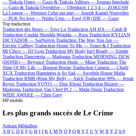
—
Tiakola
Outro —
Gazo & Tiakola
Ailleurs —
Josman
Interlude
—
Gazo & Tiakola
Overdrive —
Ofenbach
1 2 3 4 —
ZOKUSH
La League —
Werenoi
Celui qui part —
Joseph Kamel
Nouvelles
—
PLK
No love —
Ninho
Urus —
Favé (FR)
DIE —
Gazo
Top traduction
Traduction des fleurs —
Tove Lo
Traduction AH HA —
Cardi B
Traduction Coulda Shoulda Woulda —
Russ
Traduction KYLIAN
DICTADOR —
SurNervis
Traduction The Way You Are —
Electric Callboy
Traduction Home To Me —
Tones & I
Traduction
Mi Chico —
DJ Goja
Traduction My Body Isn't Ready —
Sombr
Traduction Danceteria —
Madonna
Traduction MORNING DEW
(DONK) —
Beyoncé
Traduction Hush —
Muse
Traduction The
Time Of My Life —
Benson Boone
Traduction Camera —
Charli
XCX
Traduction Happiness is So Sad —
Swedish House Mafia
Traduction RMB (Ring My Bell) —
Aitch
Traduction 99% —
Jessie
Reyez
Traduction YOYO —
Don Xhoni
Traduction Bizarre —
Madonna
Traduction Van Cleef Pt 2 —
Malie Donn
Traduction
WIDE AWAKE —
Chris Grey
HP mobile
Les plus grands succès de Le Crime
Ankara
Médaillon
A
B
C
D
E
F
G
H
I
J
K
L
M
N
O
P
Q
R
S
T
U
V
W
X
Y
Z
0-9