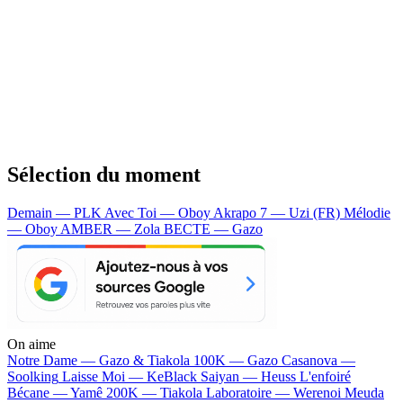
Sélection du moment
Demain — PLK
Avec Toi — Oboy
Akrapo 7 — Uzi (FR)
Mélodie
— Oboy
AMBER — Zola
BECTE — Gazo
On aime
Notre Dame —
Gazo & Tiakola
100K —
Gazo
Casanova —
Soolking
Laisse Moi —
KeBlack
Saiyan —
Heuss L'enfoiré
Bécane —
Yamê
200K —
Tiakola
Laboratoire —
Werenoi
Meuda