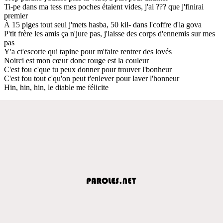
Ti-pe dans ma tess mes poches étaient vides, j'ai ??? que j'finirai
premier
À 15 piges tout seul j'mets hasba, 50 kil- dans l'coffre d'la gova
P'tit frère les amis ça n'jure pas, j'laisse des corps d'ennemis sur mes
pas
Y'a ct'escorte qui tapine pour m'faire rentrer des lovés
Noirci est mon cœur donc rouge est la couleur
C'est fou c'que tu peux donner pour trouver l'bonheur
C'est fou tout c'qu'on peut t'enlever pour laver l'honneur
Hin, hin, hin, le diable me félicite