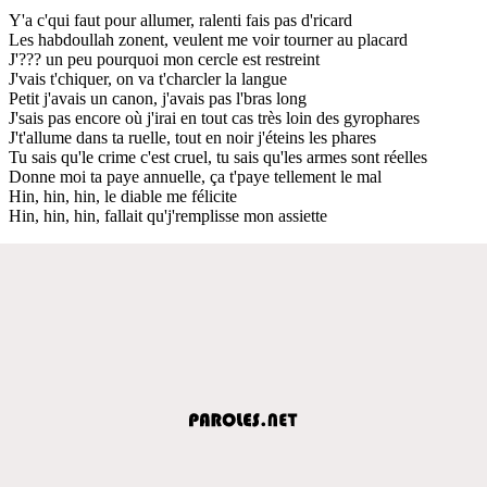
Y'a c'qui faut pour allumer, ralenti fais pas d'ricard
Les habdoullah zonent, veulent me voir tourner au placard
J'??? un peu pourquoi mon cercle est restreint
J'vais t'chiquer, on va t'charcler la langue
Petit j'avais un canon, j'avais pas l'bras long
J'sais pas encore où j'irai en tout cas très loin des gyrophares
J't'allume dans ta ruelle, tout en noir j'éteins les phares
Tu sais qu'le crime c'est cruel, tu sais qu'les armes sont réelles
Donne moi ta paye annuelle, ça t'paye tellement le mal
Hin, hin, hin, le diable me félicite
Hin, hin, hin, fallait qu'j'remplisse mon assiette