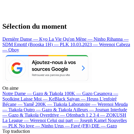
Sélection du moment
Dernière Danse — Kyo
La Vie Qu'on Mène — Ninho
Rihanna —
SDM
Emotif (Booska 1H) — PLK
10.03.2023 — Werenoi
Cabeza
— Oboy
On aime
Notre Dame —
Gazo & Tiakola
100K —
Gazo
Casanova —
Soolking
Laisse Moi —
KeBlack
Saiyan —
Heuss L'enfoiré
Bécane —
Yamê
200K —
Tiakola
Laboratoire —
Werenoi
Meuda
—
Tiakola
Outro —
Gazo & Tiakola
Ailleurs —
Josman
Interlude
—
Gazo & Tiakola
Overdrive —
Ofenbach
1 2 3 4 —
ZOKUSH
La League —
Werenoi
Celui qui part —
Joseph Kamel
Nouvelles
—
PLK
No love —
Ninho
Urus —
Favé (FR)
DIE —
Gazo
Top traduction