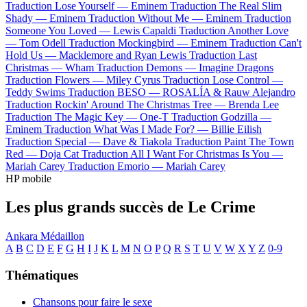
Traduction Lose Yourself —
Eminem
Traduction The Real Slim
Shady —
Eminem
Traduction Without Me —
Eminem
Traduction
Someone You Loved —
Lewis Capaldi
Traduction Another Love
—
Tom Odell
Traduction Mockingbird —
Eminem
Traduction Can't
Hold Us —
Macklemore and Ryan Lewis
Traduction Last
Christmas —
Wham
Traduction Demons —
Imagine Dragons
Traduction Flowers —
Miley Cyrus
Traduction Lose Control —
Teddy Swims
Traduction BESO —
ROSALÍA & Rauw Alejandro
Traduction Rockin' Around The Christmas Tree —
Brenda Lee
Traduction The Magic Key —
One-T
Traduction Godzilla —
Eminem
Traduction What Was I Made For? —
Billie Eilish
Traduction Special —
Dave & Tiakola
Traduction Paint The Town
Red —
Doja Cat
Traduction All I Want For Christmas Is You —
Mariah Carey
Traduction Emorio —
Mariah Carey
HP mobile
Les plus grands succès de Le Crime
Ankara
Médaillon
A
B
C
D
E
F
G
H
I
J
K
L
M
N
O
P
Q
R
S
T
U
V
W
X
Y
Z
0-9
Thématiques
Chansons pour faire le sexe