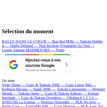
Sélection du moment
BALLE DANS LE COEUR — Ikaz Boi
M3lo — Tiakola
Oublie-
le — Dadju
Dépassé — Nuit Incolore
J't'emmène Au Vent —
Louise Attaque
MAHMOUMA — Niaks
On aime
Notre Dame —
Gazo & Tiakola
100K —
Gazo
Laisse Moi —
KeBlack
Bécane —
Yamê
200K —
Tiakola
Laboratoire —
Werenoi
Meuda —
Tiakola
Outro —
Gazo & Tiakola
Ailleurs —
Josman
Interlude —
Gazo & Tiakola
Overdrive —
Ofenbach
1 2 3 4 —
ZOKUSH
La League —
Werenoi
Nouvelles —
PLK
No love —
Ninho
Urus —
Favé (FR)
DIE —
Gazo
Demain —
PLK
Avec Toi