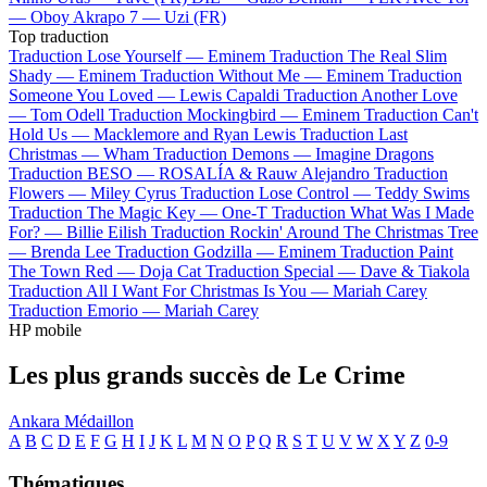
—
Oboy
Akrapo 7 —
Uzi (FR)
Top traduction
Traduction Lose Yourself —
Eminem
Traduction The Real Slim
Shady —
Eminem
Traduction Without Me —
Eminem
Traduction
Someone You Loved —
Lewis Capaldi
Traduction Another Love
—
Tom Odell
Traduction Mockingbird —
Eminem
Traduction Can't
Hold Us —
Macklemore and Ryan Lewis
Traduction Last
Christmas —
Wham
Traduction Demons —
Imagine Dragons
Traduction BESO —
ROSALÍA & Rauw Alejandro
Traduction
Flowers —
Miley Cyrus
Traduction Lose Control —
Teddy Swims
Traduction The Magic Key —
One-T
Traduction What Was I Made
For? —
Billie Eilish
Traduction Rockin' Around The Christmas Tree
—
Brenda Lee
Traduction Godzilla —
Eminem
Traduction Paint
The Town Red —
Doja Cat
Traduction Special —
Dave & Tiakola
Traduction All I Want For Christmas Is You —
Mariah Carey
Traduction Emorio —
Mariah Carey
HP mobile
Les plus grands succès de Le Crime
Ankara
Médaillon
A
B
C
D
E
F
G
H
I
J
K
L
M
N
O
P
Q
R
S
T
U
V
W
X
Y
Z
0-9
Thématiques