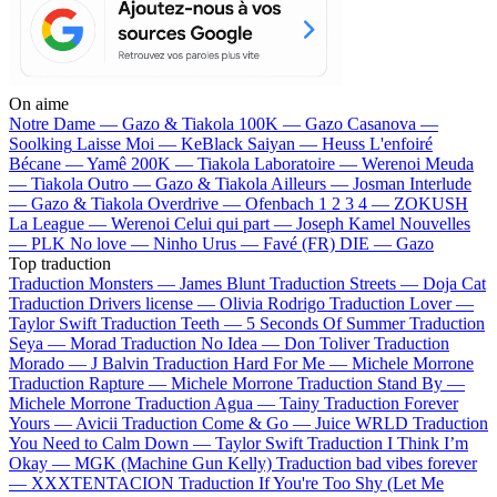
On aime
Notre Dame —
Gazo & Tiakola
100K —
Gazo
Casanova —
Soolking
Laisse Moi —
KeBlack
Saiyan —
Heuss L'enfoiré
Bécane —
Yamê
200K —
Tiakola
Laboratoire —
Werenoi
Meuda
—
Tiakola
Outro —
Gazo & Tiakola
Ailleurs —
Josman
Interlude
—
Gazo & Tiakola
Overdrive —
Ofenbach
1 2 3 4 —
ZOKUSH
La League —
Werenoi
Celui qui part —
Joseph Kamel
Nouvelles
—
PLK
No love —
Ninho
Urus —
Favé (FR)
DIE —
Gazo
Top traduction
Traduction Monsters —
James Blunt
Traduction Streets —
Doja Cat
Traduction Drivers license —
Olivia Rodrigo
Traduction Lover —
Taylor Swift
Traduction Teeth —
5 Seconds Of Summer
Traduction
Seya —
Morad
Traduction No Idea —
Don Toliver
Traduction
Morado —
J Balvin
Traduction Hard For Me —
Michele Morrone
Traduction Rapture —
Michele Morrone
Traduction Stand By —
Michele Morrone
Traduction Agua —
Tainy
Traduction Forever
Yours —
Avicii
Traduction Come & Go —
Juice WRLD
Traduction
You Need to Calm Down —
Taylor Swift
Traduction I Think I’m
Okay —
MGK (Machine Gun Kelly)
Traduction bad vibes forever
—
XXXTENTACION
Traduction If You're Too Shy (Let Me