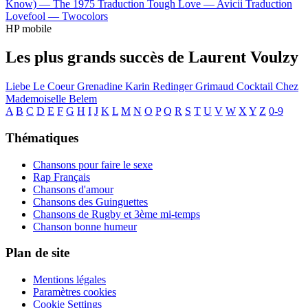
Know) —
The 1975
Traduction Tough Love —
Avicii
Traduction
Lovefool —
Twocolors
HP mobile
Les plus grands succès de Laurent Voulzy
Liebe
Le Coeur Grenadine
Karin Redinger
Grimaud
Cocktail Chez
Mademoiselle
Belem
A
B
C
D
E
F
G
H
I
J
K
L
M
N
O
P
Q
R
S
T
U
V
W
X
Y
Z
0-9
Thématiques
Chansons pour faire le sexe
Rap Français
Chansons d'amour
Chansons des Guinguettes
Chansons de Rugby et 3ème mi-temps
Chanson bonne humeur
Plan de site
Mentions légales
Paramètres cookies
Cookie Settings