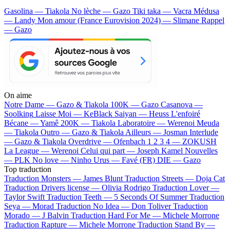
Gasolina — Tiakola
No lèche — Gazo
Tiki taka — Vacra
Médusa
— Landy
Mon amour (France Eurovision 2024) — Slimane
Rappel
— Gazo
On aime
Notre Dame —
Gazo & Tiakola
100K —
Gazo
Casanova —
Soolking
Laisse Moi —
KeBlack
Saiyan —
Heuss L'enfoiré
Bécane —
Yamê
200K —
Tiakola
Laboratoire —
Werenoi
Meuda
—
Tiakola
Outro —
Gazo & Tiakola
Ailleurs —
Josman
Interlude
—
Gazo & Tiakola
Overdrive —
Ofenbach
1 2 3 4 —
ZOKUSH
La League —
Werenoi
Celui qui part —
Joseph Kamel
Nouvelles
—
PLK
No love —
Ninho
Urus —
Favé (FR)
DIE —
Gazo
Top traduction
Traduction Monsters —
James Blunt
Traduction Streets —
Doja Cat
Traduction Drivers license —
Olivia Rodrigo
Traduction Lover —
Taylor Swift
Traduction Teeth —
5 Seconds Of Summer
Traduction
Seya —
Morad
Traduction No Idea —
Don Toliver
Traduction
Morado —
J Balvin
Traduction Hard For Me —
Michele Morrone
Traduction Rapture —
Michele Morrone
Traduction Stand By —