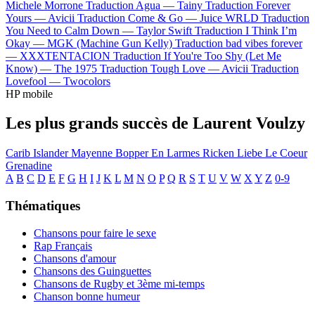
Michele Morrone
Traduction Agua —
Tainy
Traduction Forever
Yours —
Avicii
Traduction Come & Go —
Juice WRLD
Traduction
You Need to Calm Down —
Taylor Swift
Traduction I Think I’m
Okay —
MGK (Machine Gun Kelly)
Traduction bad vibes forever
—
XXXTENTACION
Traduction If You're Too Shy (Let Me
Know) —
The 1975
Traduction Tough Love —
Avicii
Traduction
Lovefool —
Twocolors
HP mobile
Les plus grands succès de Laurent Voulzy
Carib Islander
Mayenne
Bopper En Larmes
Ricken
Liebe
Le Coeur
Grenadine
A
B
C
D
E
F
G
H
I
J
K
L
M
N
O
P
Q
R
S
T
U
V
W
X
Y
Z
0-9
Thématiques
Chansons pour faire le sexe
Rap Français
Chansons d'amour
Chansons des Guinguettes
Chansons de Rugby et 3ème mi-temps
Chanson bonne humeur