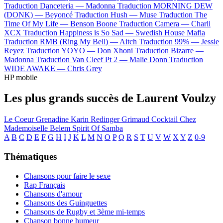
Traduction Danceteria —
Madonna
Traduction MORNING DEW
(DONK) —
Beyoncé
Traduction Hush —
Muse
Traduction The
Time Of My Life —
Benson Boone
Traduction Camera —
Charli
XCX
Traduction Happiness is So Sad —
Swedish House Mafia
Traduction RMB (Ring My Bell) —
Aitch
Traduction 99% —
Jessie
Reyez
Traduction YOYO —
Don Xhoni
Traduction Bizarre —
Madonna
Traduction Van Cleef Pt 2 —
Malie Donn
Traduction
WIDE AWAKE —
Chris Grey
HP mobile
Les plus grands succès de Laurent Voulzy
Le Coeur Grenadine
Karin Redinger
Grimaud
Cocktail Chez
Mademoiselle
Belem
Spirit Of Samba
A
B
C
D
E
F
G
H
I
J
K
L
M
N
O
P
Q
R
S
T
U
V
W
X
Y
Z
0-9
Thématiques
Chansons pour faire le sexe
Rap Français
Chansons d'amour
Chansons des Guinguettes
Chansons de Rugby et 3ème mi-temps
Chanson bonne humeur