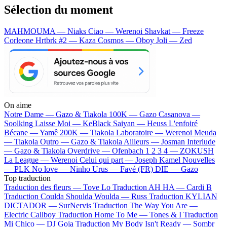
Sélection du moment
MAHMOUMA — Niaks
Ciao — Werenoi
Shavkat — Freeze
Corleone
Hrtbrk #2 — Kaza
Cosmos — Oboy
Joli — Zed
On aime
Notre Dame —
Gazo & Tiakola
100K —
Gazo
Casanova —
Soolking
Laisse Moi —
KeBlack
Saiyan —
Heuss L'enfoiré
Bécane —
Yamê
200K —
Tiakola
Laboratoire —
Werenoi
Meuda
—
Tiakola
Outro —
Gazo & Tiakola
Ailleurs —
Josman
Interlude
—
Gazo & Tiakola
Overdrive —
Ofenbach
1 2 3 4 —
ZOKUSH
La League —
Werenoi
Celui qui part —
Joseph Kamel
Nouvelles
—
PLK
No love —
Ninho
Urus —
Favé (FR)
DIE —
Gazo
Top traduction
Traduction des fleurs —
Tove Lo
Traduction AH HA —
Cardi B
Traduction Coulda Shoulda Woulda —
Russ
Traduction KYLIAN
DICTADOR —
SurNervis
Traduction The Way You Are —
Electric Callboy
Traduction Home To Me —
Tones & I
Traduction
Mi Chico —
DJ Goja
Traduction My Body Isn't Ready —
Sombr