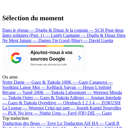
Sélection du moment
Dans le réseau — Djadja & Dinaz
Je la connais — SCH
Pour deux
âmes solitaires (Part. 1) — Luidji
Capitaine — Djadja & Dinaz
Dieu
Ne Ment Jamais — Damso
I'm Good (Blue) — David Guetta
On aime
Notre Dame —
Gazo & Tiakola
100K —
Gazo
Casanova —
Soolking
Laisse Moi —
KeBlack
Saiyan —
Heuss L'enfoiré
Bécane —
Yamê
200K —
Tiakola
Laboratoire —
Werenoi
Meuda
—
Tiakola
Outro —
Gazo & Tiakola
Ailleurs —
Josman
Interlude
—
Gazo & Tiakola
Overdrive —
Ofenbach
1 2 3 4 —
ZOKUSH
La League —
Werenoi
Celui qui part —
Joseph Kamel
Nouvelles
—
PLK
No love —
Ninho
Urus —
Favé (FR)
DIE —
Gazo
Top traduction
Traduction des fleurs —
Tove Lo
Traduction AH HA —
Cardi B