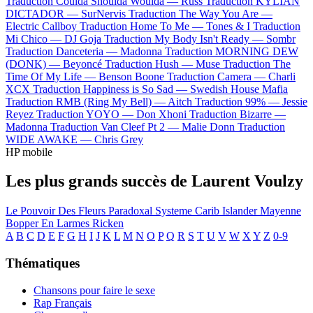
Traduction Coulda Shoulda Woulda —
Russ
Traduction KYLIAN
DICTADOR —
SurNervis
Traduction The Way You Are —
Electric Callboy
Traduction Home To Me —
Tones & I
Traduction
Mi Chico —
DJ Goja
Traduction My Body Isn't Ready —
Sombr
Traduction Danceteria —
Madonna
Traduction MORNING DEW
(DONK) —
Beyoncé
Traduction Hush —
Muse
Traduction The
Time Of My Life —
Benson Boone
Traduction Camera —
Charli
XCX
Traduction Happiness is So Sad —
Swedish House Mafia
Traduction RMB (Ring My Bell) —
Aitch
Traduction 99% —
Jessie
Reyez
Traduction YOYO —
Don Xhoni
Traduction Bizarre —
Madonna
Traduction Van Cleef Pt 2 —
Malie Donn
Traduction
WIDE AWAKE —
Chris Grey
HP mobile
Les plus grands succès de Laurent Voulzy
Le Pouvoir Des Fleurs
Paradoxal Systeme
Carib Islander
Mayenne
Bopper En Larmes
Ricken
A
B
C
D
E
F
G
H
I
J
K
L
M
N
O
P
Q
R
S
T
U
V
W
X
Y
Z
0-9
Thématiques
Chansons pour faire le sexe
Rap Français